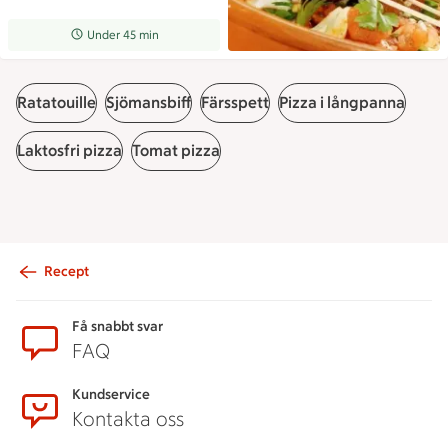
Receptet tar Under 45 min att tillaga
Under 45 min
Ratatouille
Sjömansbiff
Färsspett
Pizza i långpanna
Laktosfri pizza
Tomat pizza
Recept
Sidfot
Få snabbt svar
FAQ
Kundservice
Kontakta oss