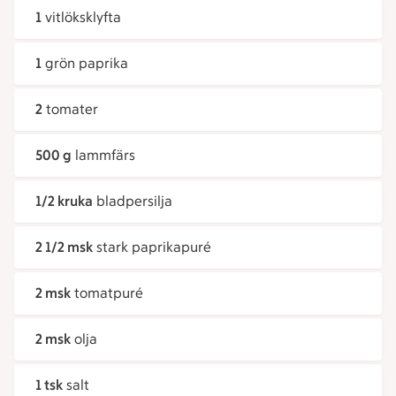
1
vitlöksklyfta
1
grön paprika
2
tomater
500 g
lammfärs
1/2 kruka
bladpersilja
2 1/2 msk
stark paprikapuré
2 msk
tomatpuré
2 msk
olja
1 tsk
salt