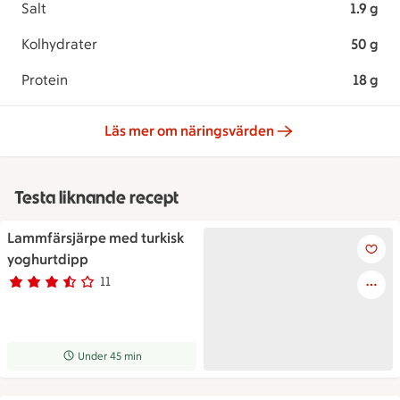
Salt
1.9 g
Kolhydrater
50 g
Protein
18 g
Läs mer om näringsvärden
Testa liknande recept
Lammfärsjärpe med turkisk
Lammfärsjärpe med turkisk y
yoghurtdipp
11
Betyg 3.4 av 5.
11 personer har röstat
Receptet tar Under 45 min att tillaga
Under 45 min