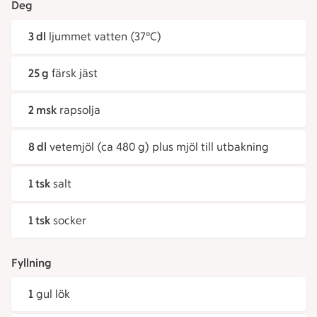
Deg
3 dl
ljummet vatten (37°C)
25 g
färsk jäst
2 msk
rapsolja
8 dl
vetemjöl (ca 480 g) plus mjöl till utbakning
1 tsk
salt
1 tsk
socker
Fyllning
1
gul lök