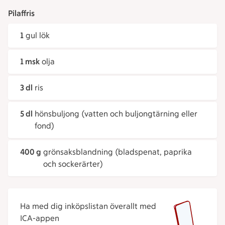
Pilaffris
1
gul lök
1 msk
olja
3 dl
ris
5 dl
hönsbuljong (vatten och buljongtärning eller
fond)
400 g
grönsaksblandning (bladspenat, paprika
och sockerärter)
Ha med dig inköpslistan överallt med
ICA-appen