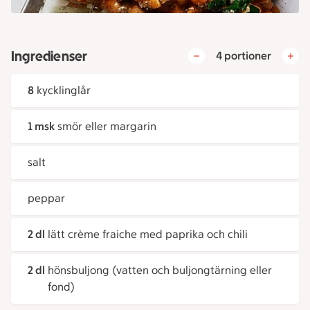
Ingredienser
4 portioner
8
kycklinglår
1 msk
smör eller margarin
salt
peppar
2 dl
lätt crème fraiche med paprika och chili
2 dl
hönsbuljong (vatten och buljongtärning eller
fond)