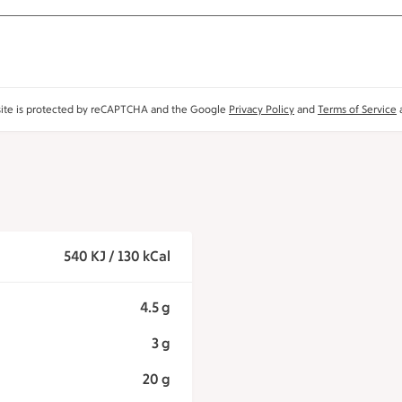
site is protected by reCAPTCHA and the Google
Privacy Policy
and
Terms of Service
a
540 KJ / 130 kCal
4.5 g
3 g
20 g