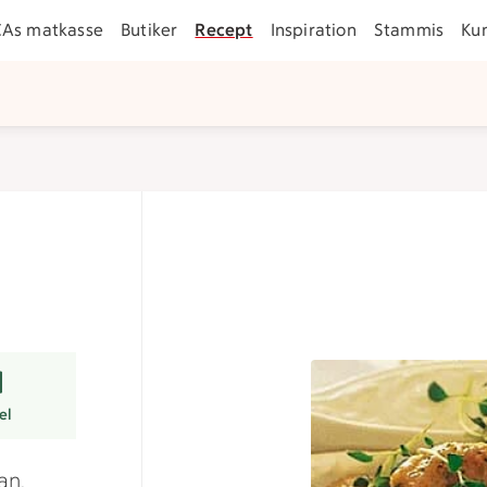
CAs matkasse
Butiker
Recept
Inspiration
Stammis
Ku
er
el
an,