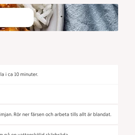
a i ca 10 minuter.
imjan. Rör ner färsen och arbeta tills allt är blandat.
em på en vattensköljd skärbräda.