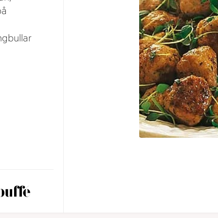
på
.
ngbullar