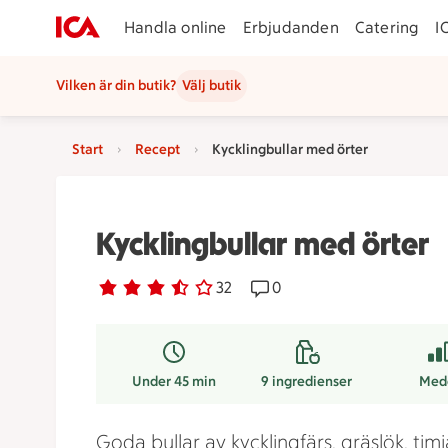
Handla online
Erbjudanden
Catering
I
Vilken är din butik?
Välj butik
Start
Recept
Kycklingbullar med örter
Kycklingbullar med örter
Betyg 3.3 av 5.
32 personer har röstat
32
Receptet har 0 kommentar
0
Under 45 min
9
ingredienser
Med
Goda bullar av kycklingfärs, gräslök, timj