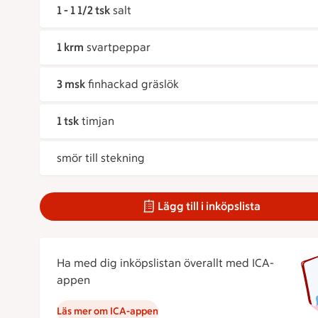
1 - 1 1/2 tsk
salt
1 krm
svartpeppar
3 msk
finhackad gräslök
1 tsk
timjan
smör till stekning
Lägg till i inköpslista
Ha med dig inköpslistan överallt med ICA-
appen
Läs mer om ICA-appen