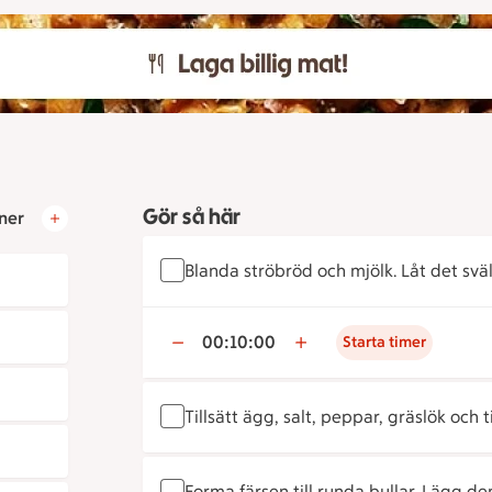
Gör så här
ner
Blanda ströbröd och mjölk. Låt det sväll
00:10:00
Starta timer
Tillsätt ägg, salt, peppar, gräslök och t
Forma färsen till runda bullar. Lägg d