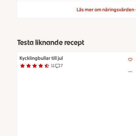
Läs mer om näringsvärden
Testa liknande recept
Kycklingbullar till jul
Kycklingbullar till jul
11
7
Betyg 4.6 av 5.
11 personer har röstat
Receptet har 7 kommentarer