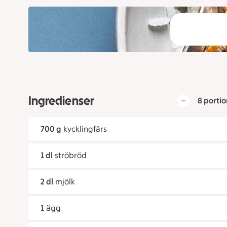
Ingredienser
8 portio
700 g
kycklingfärs
1 dl
ströbröd
2 dl
mjölk
1
ägg