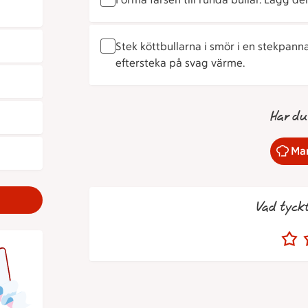
Stek köttbullarna i smör i en stekpann
eftersteka på svag värme.
Har du
Mar
Vad tyck