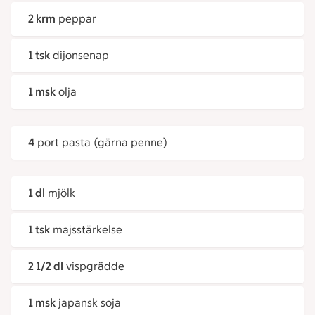
2 krm
peppar
1 tsk
dijonsenap
1 msk
olja
4
port pasta (gärna penne)
1 dl
mjölk
1 tsk
majsstärkelse
2 1/2 dl
vispgrädde
1 msk
japansk soja