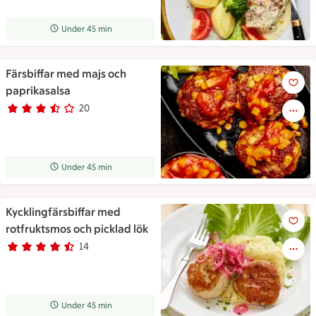
Receptet tar Under 45 min att tillaga
Under 45 min
Färsbiffar med majs och
Färsbiffar med majs och papri
paprikasalsa
20
Betyg 3.1 av 5.
20 personer har röstat
Receptet tar Under 45 min att tillaga
Under 45 min
Kycklingfärsbiffar med
Kycklingfärsbiffar med rotfruk
rotfruktsmos och picklad lök
14
Betyg 4.4 av 5.
14 personer har röstat
Receptet tar Under 45 min att tillaga
Under 45 min