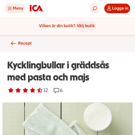
Meny
Logga in
Vilken är din butik?
Välj butik
Recept
Kycklingbullar i gräddsås
med pasta och majs
Betyg 4.2 av 5.
12 personer har röstat
12
Receptet har 6 kommentarer
6