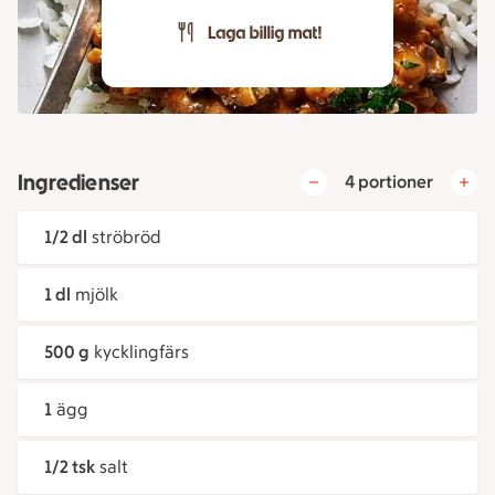
Ingredienser
4 portioner
1/2 dl
ströbröd
1 dl
mjölk
500 g
kycklingfärs
1
ägg
1/2 tsk
salt