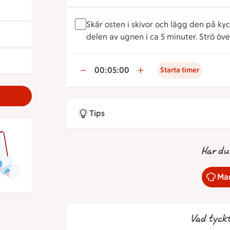
Skär osten i skivor och lägg den på kyck
delen av ugnen i ca 5 minuter. Strö öve
00:05:00
Starta timer
Tips
Har du
Mar
Vad tyck