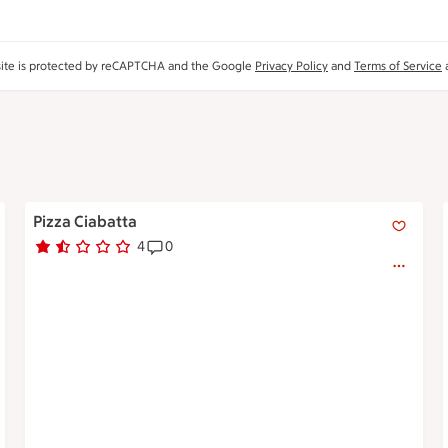
site is protected by reCAPTCHA and the Google
Privacy Policy
and
Terms of Service
a
Pizza Ciabatta
Pizza Ciabatta
4
0
Betyg 1.5 av 5.
4 personer har röstat
Receptet har 0 kommentarer