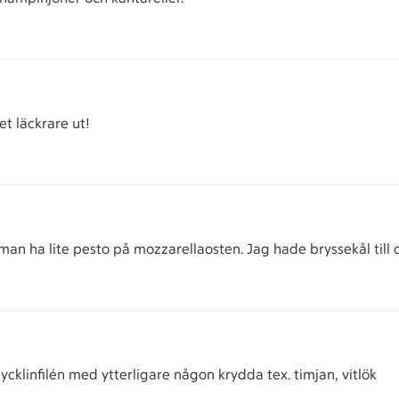
t läckrare ut!
an ha lite pesto på mozzarellaosten. Jag hade bryssekål till
kycklinfilén med ytterligare någon krydda tex. timjan, vitlök