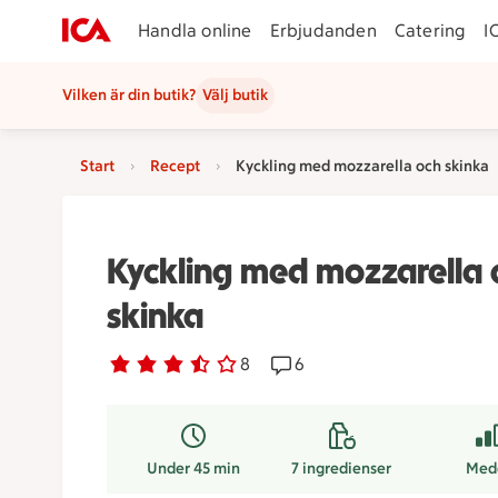
Handla online
Erbjudanden
Catering
I
Vilken är din butik?
Välj butik
Start
Recept
Kyckling med mozzarella och skinka
Kyckling med mozzarella 
skinka
Betyg 3.5 av 5.
8 personer har röstat
8
Receptet har 6 kommentare
6
Under 45 min
7
ingredienser
Med