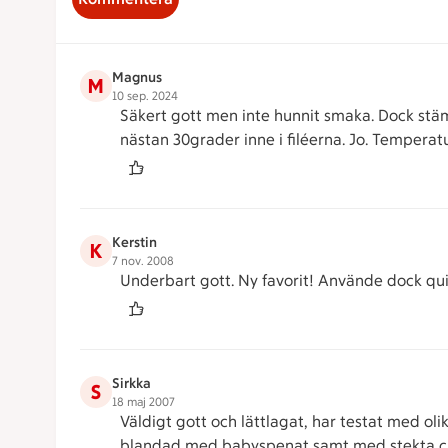
Magnus
M
10 sep. 2024
Säkert gott men inte hunnit smaka. Dock stäm
nästan 30grader inne i filéerna. Jo. Temperatu
Kerstin
K
7 nov. 2008
Underbart gott. Ny favorit! Använde dock qui
Sirkka
S
18 maj 2007
Väldigt gott och lättlagat, har testat med oli
blandad med babyspenat samt med stekta ch