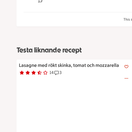
This 
Testa liknande recept
Lasagne med rökt skinka, tomat och mozzarella
Lasagne med rökt skinka, tomat och mozzarella
14
3
Betyg 3.6 av 5.
14 personer har röstat
Receptet har 3 kommentarer