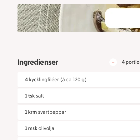
Ingredienser
4 portio
4
kycklingfiléer (à ca 120 g)
1 tsk
salt
1 krm
svartpeppar
1 msk
olivolja