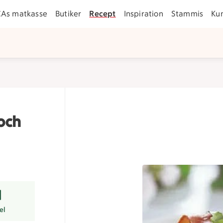
CAs matkasse
Butiker
Recept
Inspiration
Stammis
Ku
och
r
el