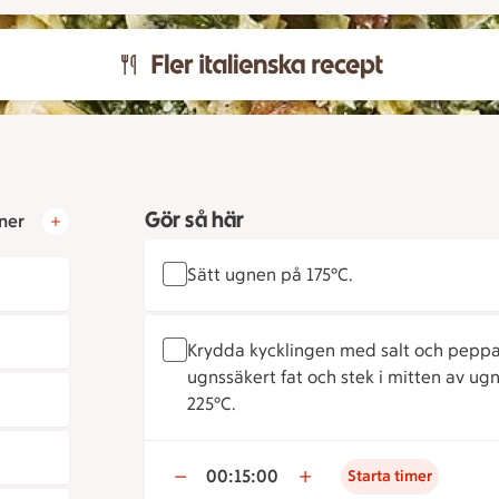
Gör så här
ner
Sätt ugnen på 175°C.
Krydda kycklingen med salt och peppar.
ugnssäkert fat och stek i mitten av ugn
225°C.
00:15:00
Starta timer