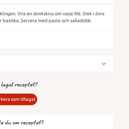
lingen. Vira en skinkskiva om varje filé. Stek i övre
r basilika. Servera med pasta och salladslök.
 lagat receptet?
kera som tillagat
te du om receptet?