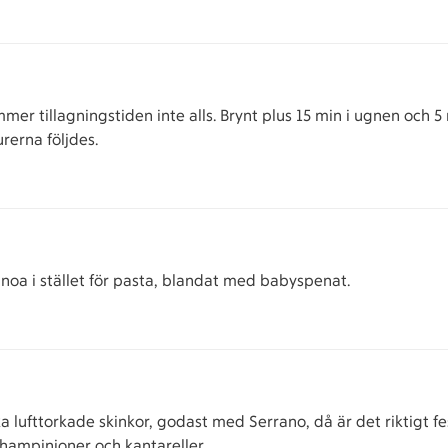
mer tillagningstiden inte alls. Brynt plus 15 min i ugnen och 
rerna följdes.
noa i stället för pasta, blandat med babyspenat.
ka lufttorkade skinkor, godast med Serrano, då är det riktigt f
ampinjoner och kantareller.