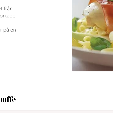
t från
torkade
r på en