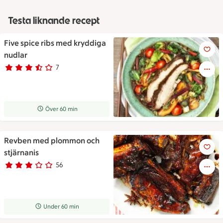
Testa liknande recept
Five spice ribs med kryddiga
Five spice ribs med kryddiga 
nudlar
7
Betyg 3.7 av 5.
7 personer har röstat
Receptet tar Över 60 min att tillaga
Över 60 min
Revben med plommon och
Revben med plommon och stj
stjärnanis
56
Betyg 3 av 5.
56 personer har röstat
Receptet tar Under 60 min att tillaga
Under 60 min