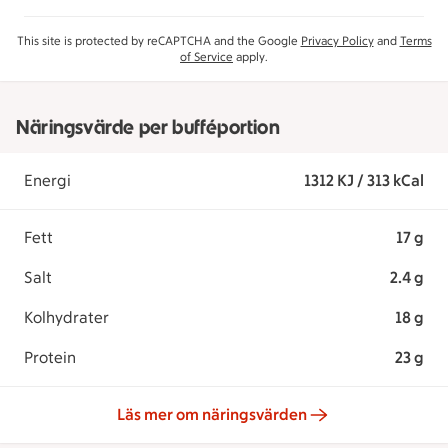
This site is protected by reCAPTCHA and the Google
Privacy Policy
and
Terms
of Service
apply.
Näringsvärde per bufféportion
Energi
1312 KJ / 313 kCal
Fett
17 g
Salt
2.4 g
Kolhydrater
18 g
Protein
23 g
Läs mer om näringsvärden