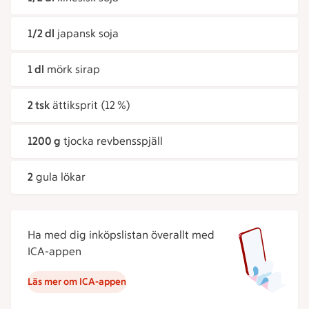
1/2 dl
japansk soja
1 dl
mörk sirap
2 tsk
ättiksprit (12 %)
1200 g
tjocka revbensspjäll
2
gula lökar
Ha med dig inköpslistan överallt med
ICA-appen
Läs mer om ICA-appen