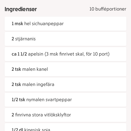
Ingredienser
10 bufféportioner
1 msk
hel sichuanpeppar
2
stjärnanis
ca 1 1/2
apelsin (3 msk finrivet skal, för 10 port)
2 tsk
malen kanel
2 tsk
malen ingefära
1/2 tsk
nymalen svartpeppar
2
finrivna stora vitlöksklyftor
1/2 dl
kinesisk soja