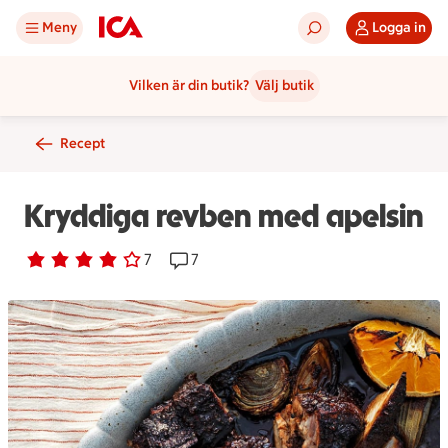
Meny
Logga in
Vilken är din butik?
Välj butik
Recept
Kryddiga revben med apelsin
Betyg 4 av 5.
7 personer har röstat
7
Receptet har 7 kommentarer
7