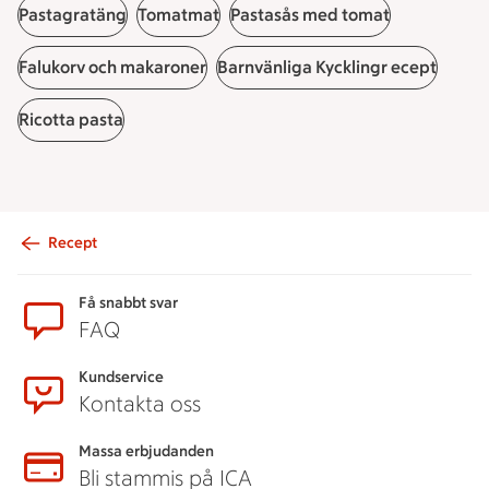
Pastagratäng
Tomatmat
Pastasås med tomat
Falukorv och makaroner
Barnvänliga Kycklingr ecept
Ricotta pasta
Recept
Sidfot
Få snabbt svar
FAQ
Kundservice
Kontakta oss
Massa erbjudanden
Bli stammis på ICA