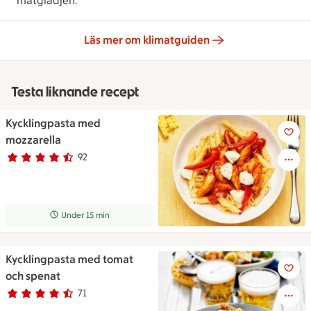
matglädjen.
Läs mer om klimatguiden
Testa liknande recept
Kycklingpasta med
Kycklingpasta med mozzarell
mozzarella
92
Betyg 4.1 av 5.
92 personer har röstat
Receptet tar Under 15 min att tillaga
Under 15 min
Kycklingpasta med tomat
Kycklingpasta med tomat och
och spenat
71
Betyg 4.7 av 5.
71 personer har röstat