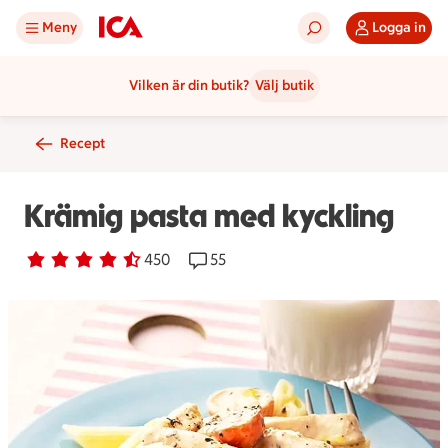
Meny
Logga in
Vilken är din butik?
Välj butik
Recept
Krämig pasta med kyckling
Betyg 4.1 av 5.
450 personer har röstat
450
Receptet har 55 kommentarer
55