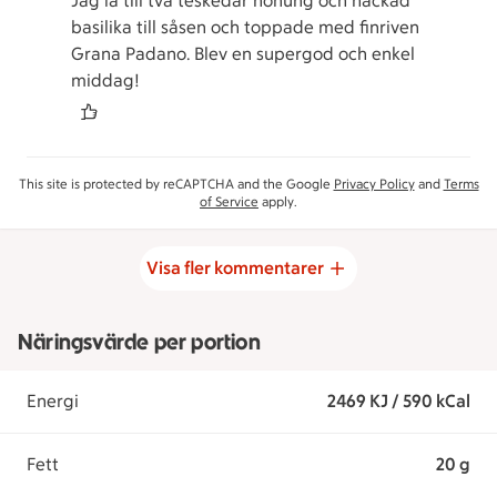
Jag la till två teskedar honung och hackad
basilika till såsen och toppade med finriven
Grana Padano. Blev en supergod och enkel
middag!
This site is protected by reCAPTCHA and the Google
Privacy Policy
and
Terms
of Service
apply.
Visa fler kommentarer
Näringsvärde per portion
Energi
2469 KJ / 590 kCal
Fett
20 g