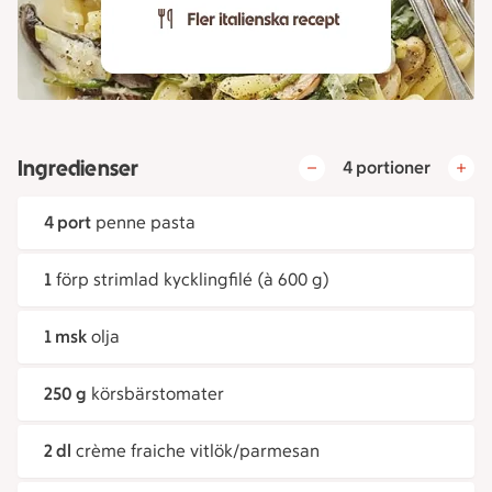
Ingredienser
4 portioner
4 port
penne pasta
1
förp strimlad kycklingfilé (à 600 g)
1 msk
olja
250 g
körsbärstomater
2 dl
crème fraiche vitlök/parmesan