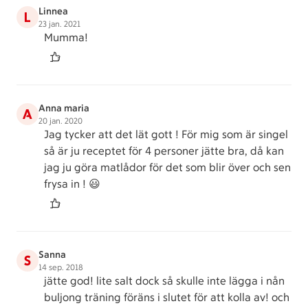
Linnea
L
23 jan. 2021
Mumma!
Anna maria
A
20 jan. 2020
Jag tycker att det lät gott ! För mig som är singel
så är ju receptet för 4 personer jätte bra, då kan
jag ju göra matlådor för det som blir över och sen
frysa in ! 😃
Sanna
S
14 sep. 2018
jätte god! lite salt dock så skulle inte lägga i nån
buljong träning föräns i slutet för att kolla av! och