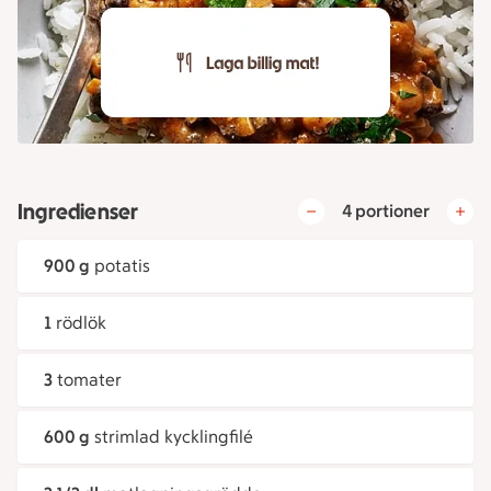
Ingredienser
4 portioner
900 g
potatis
1
rödlök
3
tomater
600 g
strimlad kycklingfilé