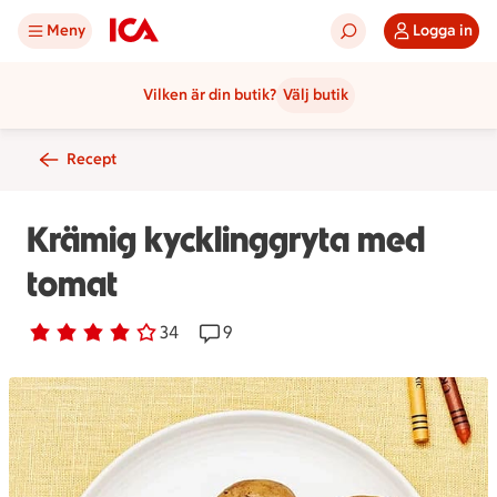
Meny
Logga in
Vilken är din butik?
Välj butik
Recept
Krämig kycklinggryta med
tomat
Betyg 3.9 av 5.
34 personer har röstat
34
Receptet har 9 kommentarer
9