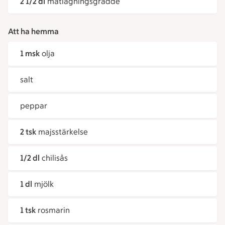
2 1/2 dl
matlagningsgrädde
Att ha hemma
1 msk
olja
salt
peppar
2 tsk
majsstärkelse
1/2 dl
chilisås
1 dl
mjölk
1 tsk
rosmarin