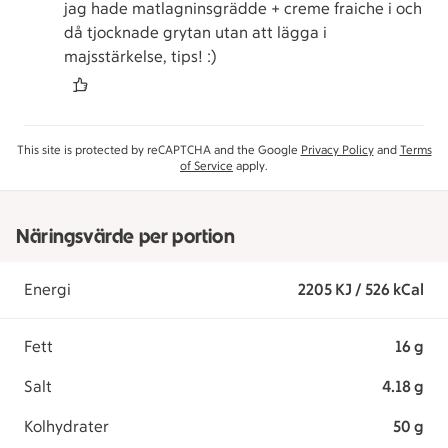
jag hade matlagninsgrädde + creme fraiche i och
då tjocknade grytan utan att lägga i
majsstärkelse, tips! :)
This site is protected by reCAPTCHA and the Google
Privacy Policy
and
Terms
of Service
apply.
Näringsvärde per portion
Energi
2205 KJ / 526 kCal
Fett
16 g
Salt
4.18 g
Kolhydrater
50 g