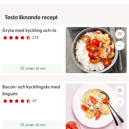
Testa liknande recept
Gryta med kyckling och ris
Gryta med kyckling och ris
274
Betyg 4.1 av 5.
274 personer har röstat
Receptet tar Under 30 min att tillaga
Under 30 min
Bacon- och kycklingsås med
Bacon- och kycklingsås med li
linguini
47
Betyg 4.2 av 5.
47 personer har röstat
Receptet tar Under 30 min att tillaga
Under 30 min