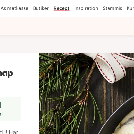
CAs matkasse
Butiker
Recept
Inspiration
Stammis
Ku
enap
er
el
ill! Här