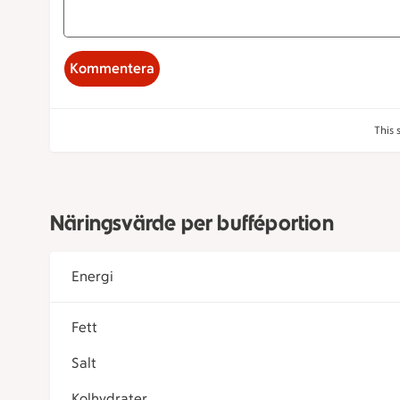
Kommentera
This 
Näringsvärde per bufféportion
Energi
Fett
Salt
Kolhydrater