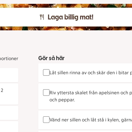
Gör så här
portioner
Låt sillen rinna av och skär den i bitar
 2
Riv yttersta skalet från apelsinen och
och peppar.
Vänd ner sillen och låt stå i kylen, gär