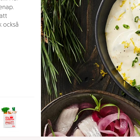
enap.
att
k också