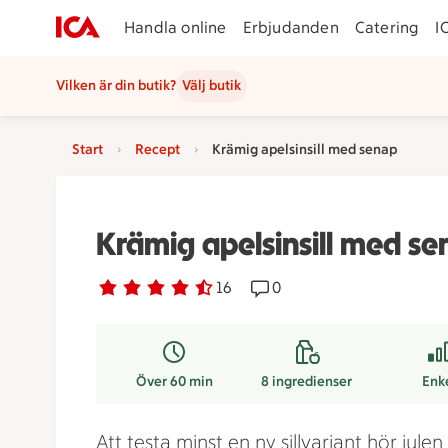
Handla online
Erbjudanden
Catering
I
Vilken är din butik?
Välj butik
Start
Recept
Krämig apelsinsill med senap
Krämig apelsinsill med s
Betyg 4.1 av 5.
16 personer har röstat
16
Receptet har 0 kommentar
0
Över 60 min
8
ingredienser
Enk
Att testa minst en ny sillvariant hör julen t