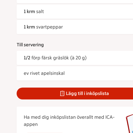
1 krm
salt
1 krm
svartpeppar
Till servering
1/2
förp färsk gräslök (à 20 g)
ev rivet apelsinskal
Lägg till i inköpslista
Ha med dig inköpslistan överallt med ICA-
appen