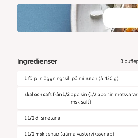
Ingredienser
8 buffé
1
förp inläggningssill på minuten (à 420 g)
skal och saft från 1/2
apelsin (1/2 apelsin motsvarar
msk saft)
1 1/2 dl
smetana
1 1/2 msk
senap (gärna västervikssenap)