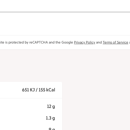
site is protected by reCAPTCHA and the Google
Privacy Policy
and
Terms of Service
a
651 KJ / 155 kCal
12 g
1.3 g
9 g