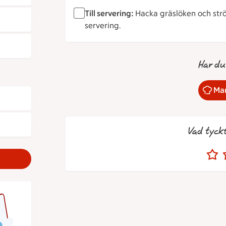
Till servering:
Hacka gräslöken och strö
servering.
Har du
Mar
Vad tyck