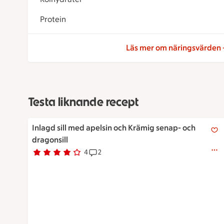
Protein
Läs mer om näringsvärden
Testa liknande recept
Inlagd sill med apelsin och Krämig senap- och dragons
Inlagd sill med apelsin och Krämig senap- och
dragonsill
4
2
Betyg 4 av 5.
4 personer har röstat
Receptet har 2 kommentarer