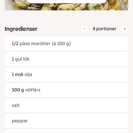
Ingredienser
4 portioner
1/2
påse morötter (à 500 g)
1
gul lök
1 msk
olja
500 g
nötfärs
salt
peppar