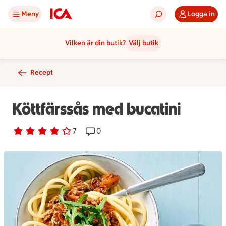
Meny
Logga in
Vilken är din butik?
Välj butik
Recept
Köttfärssås med bucatini
Betyg 3.9 av 5.
7 personer har röstat
7
Receptet har 0 kommentarer
0