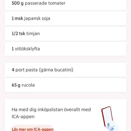
500 g
passerade tomater
1 msk
japansk soja
1/2 tsk
timjan
1
vitlöksklyfta
4
port pasta (gärna bucatini)
65 g
rucola
Ha med dig inköpslistan överallt med
ICA-appen
Läs mer om ICA-appen