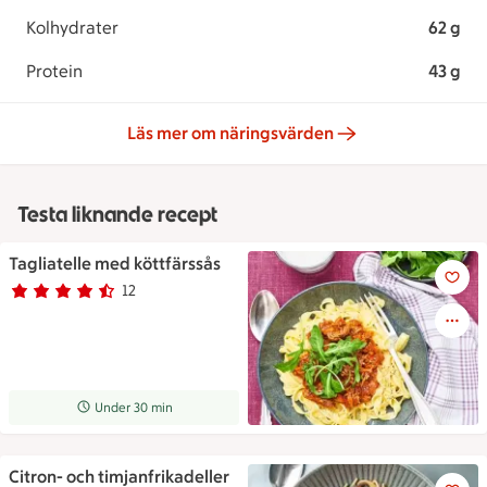
Kolhydrater
62 g
Protein
43 g
Läs mer om näringsvärden
Testa liknande recept
Tagliatelle med köttfärssås
Tagliatelle med köttfärssås
12
Betyg 4.6 av 5.
12 personer har röstat
Receptet tar Under 30 min att tillaga
Under 30 min
Citron- och timjanfrikadeller
Citron- och timjanfrikadeller