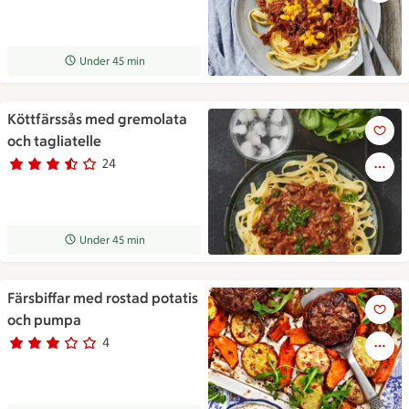
Receptet tar Under 45 min att tillaga
Under 45 min
Köttfärssås med gremolata
Köttfärssås med gremolata och
och tagliatelle
24
Betyg 3.7 av 5.
24 personer har röstat
Receptet tar Under 45 min att tillaga
Under 45 min
Färsbiffar med rostad potatis
Färsbiffar med rostad potati
och pumpa
4
Betyg 2.8 av 5.
4 personer har röstat