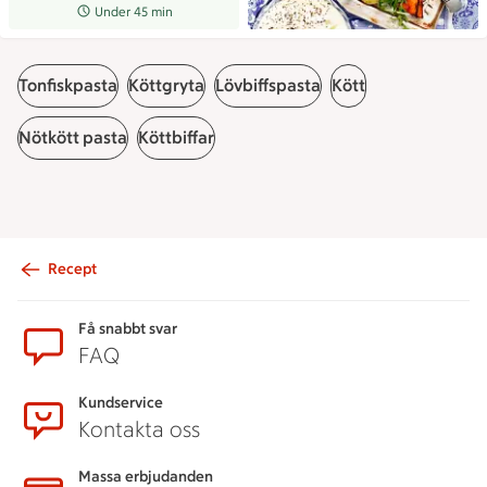
Receptet tar Under 45 min att tillaga
Under 45 min
Tonfiskpasta
Köttgryta
Lövbiffspasta
Kött
Nötkött pasta
Köttbiffar
Recept
Sidfot
Få snabbt svar
FAQ
Kundservice
Kontakta oss
Massa erbjudanden