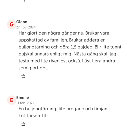
Glenn
G
27 nov. 2024
Har gjort den några gånger nu. Brukar vara
uppskattad av familjen. Brukar addera en
buljongtärning och göra 1,5 pajdeg. Blir lite tunnt
pajskal annars enligt mig. Nästa gång skall jag
testa med lite riven ost också. Läst flera andra
som gjort det.
Emelie
E
11 feb. 2021
En buljongtärning, lite oregano och timjan i
köttfärsen. 👌🏻