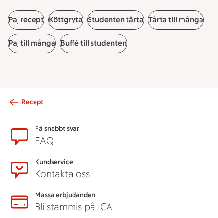
Paj recept
Köttgryta
Studenten tårta
Tårta till många
Paj till många
Buffé till studenten
Recept
Sidfot
Få snabbt svar
FAQ
Kundservice
Kontakta oss
Massa erbjudanden
Bli stammis på ICA