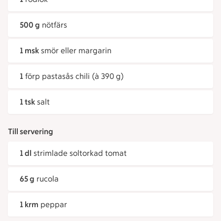
500 g
nötfärs
1 msk
smör eller margarin
1
förp pastasås chili (à 390 g)
1 tsk
salt
Till servering
1 dl
strimlade soltorkad tomat
65 g
rucola
1 krm
peppar