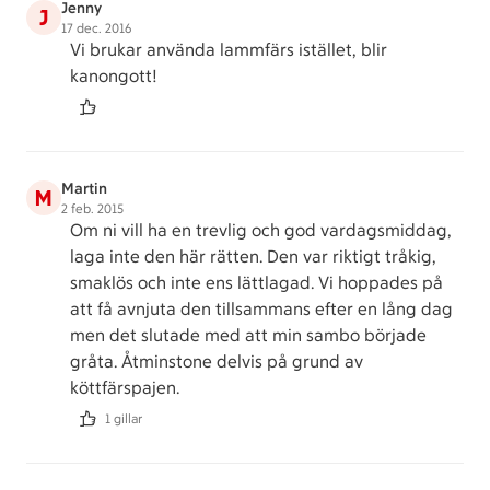
Jenny
J
17 dec. 2016
Vi brukar använda lammfärs istället, blir
kanongott!
Martin
M
2 feb. 2015
Om ni vill ha en trevlig och god vardagsmiddag,
laga inte den här rätten. Den var riktigt tråkig,
smaklös och inte ens lättlagad. Vi hoppades på
att få avnjuta den tillsammans efter en lång dag
men det slutade med att min sambo började
gråta. Åtminstone delvis på grund av
köttfärspajen.
1 gillar