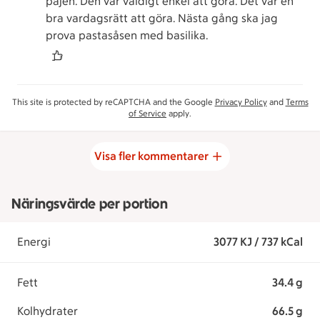
pajen. Den var väldigt enkel att göra. Det var en
bra vardagsrätt att göra. Nästa gång ska jag
prova pastasåsen med basilika.
This site is protected by reCAPTCHA and the Google
Privacy Policy
and
Terms
of Service
apply.
Visa fler kommentarer
Näringsvärde per portion
Energi
3077 KJ / 737 kCal
Fett
34.4 g
Kolhydrater
66.5 g