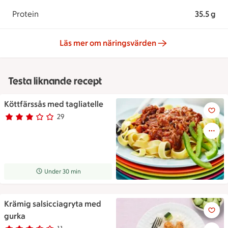
Protein
35.5 g
Läs mer om näringsvärden
Testa liknande recept
Köttfärssås med tagliatelle
Köttfärssås med tagliatelle
29
Betyg 3 av 5.
29 personer har röstat
Receptet tar Under 30 min att tillaga
Under 30 min
Krämig salsicciagryta med
Krämig salsicciagryta med gu
gurka