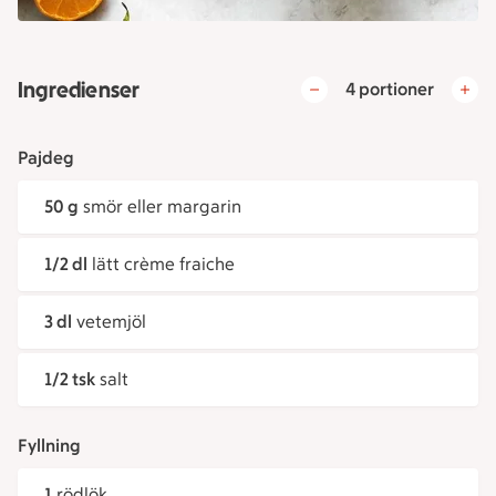
Ingredienser
4 portioner
Pajdeg
50 g
smör eller margarin
1/2 dl
lätt crème fraiche
3 dl
vetemjöl
1/2 tsk
salt
Fyllning
1
rödlök