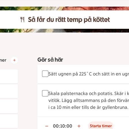
Gör så här
ner
Sätt ugnen på 225˚C och sätt in en ugn
Skala palsternacka och potatis. Skär i
vitlök. Lägg alltsammans på den förv
i ca 10 min eller tills de är gyllenbruna.
00:10:00
Starta timer