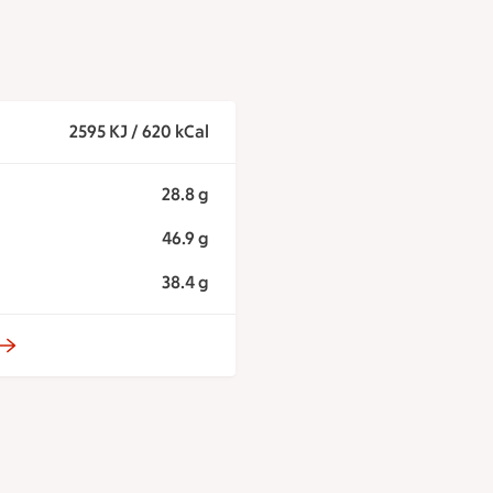
2595 KJ / 620 kCal
28.8 g
46.9 g
38.4 g