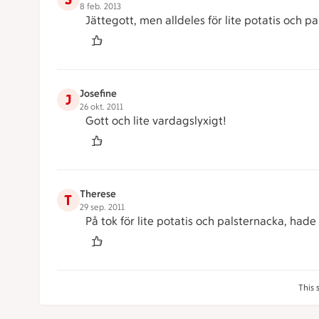
8 feb. 2013
Jättegott, men alldeles för lite potatis och pal
Josefine
J
26 okt. 2011
Gott och lite vardagslyxigt!
Therese
T
29 sep. 2011
På tok för lite potatis och palsternacka, hade
This 