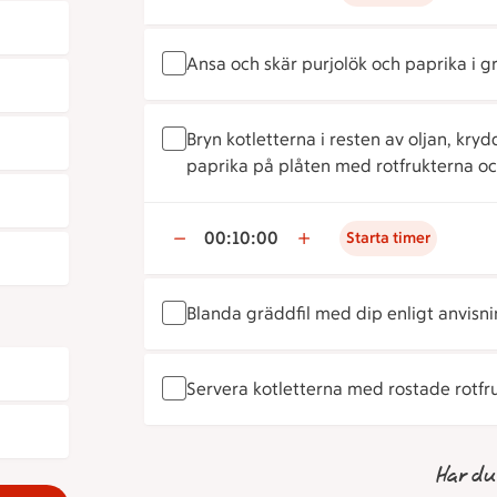
Ansa och skär purjolök och paprika i gr
Bryn kotletterna i resten av oljan, kry
paprika på plåten med rotfrukterna och
00:10:00
Starta timer
Blanda gräddfil med dip enligt anvisn
Servera kotletterna med rostade rotfr
Har du