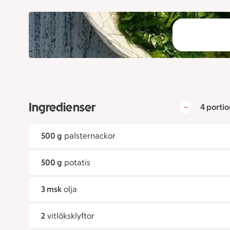
Ingredienser
4 portio
500 g
palsternackor
500 g
potatis
3 msk
olja
2
vitlöksklyftor