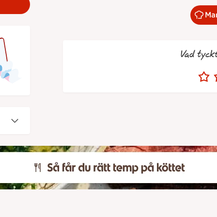
Mar
Vad tyck