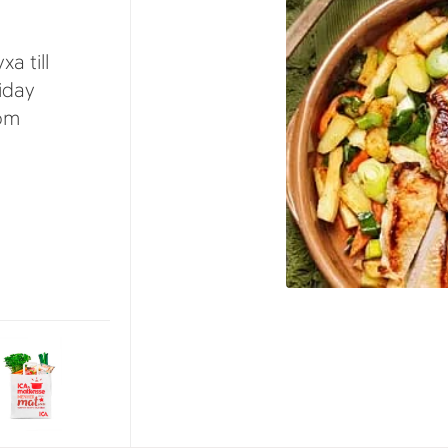
xa till
liday
som