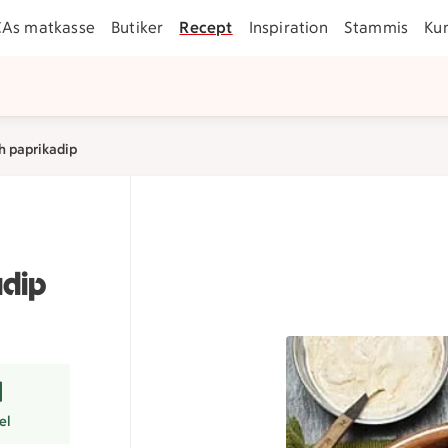
CAs matkasse
Butiker
Recept
Inspiration
Stammis
Ku
h paprikadip
adip
r
el