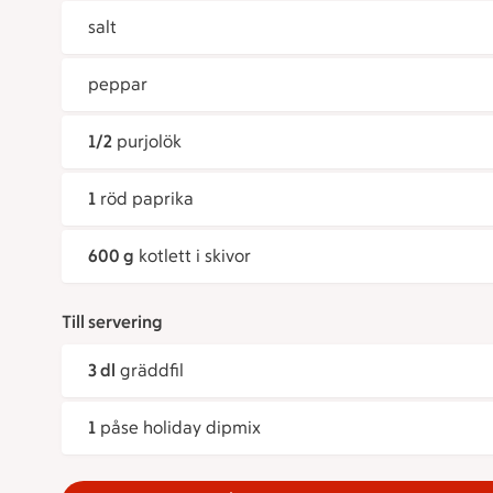
salt
peppar
1/2
purjolök
1
röd paprika
600 g
kotlett i skivor
Till servering
3 dl
gräddfil
1
påse holiday dipmix