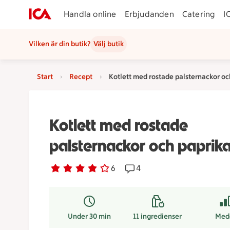
Handla online
Erbjudanden
Catering
I
Vilken är din butik?
Välj butik
Start
Recept
Kotlett med rostade palsternackor oc
Kotlett med rostade
palsternackor och paprik
Betyg 4 av 5.
6 personer har röstat
6
Receptet har 4 kommentare
4
Under 30 min
11
ingredienser
Med