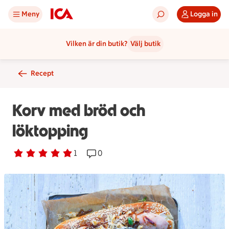
Meny
Logga in
Vilken är din butik?
Välj butik
Recept
Korv med bröd och
löktopping
Betyg 5 av 5.
1 personer har röstat
1
Receptet har 0 kommentarer
0