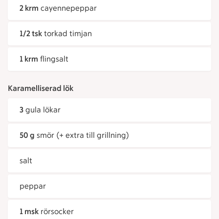
2 krm
cayennepeppar
1/2 tsk
torkad timjan
1 krm
flingsalt
Karamelliserad lök
3
gula lökar
50 g
smör (+ extra till grillning)
salt
peppar
1 msk
rörsocker