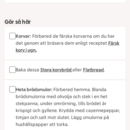
Gör så här
Korvar:
Förbered de färska korvarna om du har
det genom att bräsera dem enligt receptet
Färsk
korv i ugn.
Baka dessa
Stora korvbröd
eller
Flatbread
.
Heta brödsmulor:
Förbered hemma. Blanda
brödsmulorna med olivolja och stek i en het
stekpanna, under omrörning, tills brödet är
krispigt och gyllene. Krydda med cayennepeppar,
timjan och salt mot slutet. Lägg smulorna på
hushållspapper att torka.