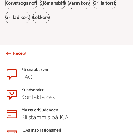
Korvstroganoff
Sjömansbiff
Varm korv
Grilla torsk
Grillad korv
Lökkorv
Recept
Sidfot
Få snabbt svar
FAQ
Kundservice
Kontakta oss
Massa erbjudanden
Bli stammis på ICA
ICAs inspirationsmejl