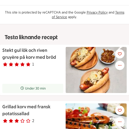
This site is protected by reCAPTCHA and the Google
Privacy Policy
and
Terms
of Service
apply.
Testa liknande recept
Stekt gul lök och riven
Korv i bröd toppad med brynt l
gruyère på korv med bröd
1
Betyg 5 av 5.
1 personer har röstat
Receptet tar Under 30 min att tillaga
Under 30 min
Grillad korv med fransk
Grillad korv med fransk potati
potatissallad
2
Betyg 3 av 5.
2 personer har röstat