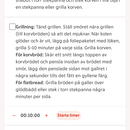
snabbt i torr stekpanna och stek korven i lite olja i
en stekpanna eller grilla korven.
Grillning:
Tänd grillen. Ställ smöret nära grillen
(till korvbröden) så att det mjuknar. När kolen
glöder och är vit, lägg på foliepaketet med löken,
grilla 5–10 minuter på varje sida. Grilla korven.
För korvbröd:
Skär ett snitt längs toppen av
korvbrödet och pensla insidan av brödet med
smör, lägg den penslade sidan mot gallret i
några sekunder tills det fått en gyllene färg.
För flatbread:
Grilla bröden på galler över
glödbädd eller stek i torr stekpanna några
minuter per sida.
00:10:00
Starta timer