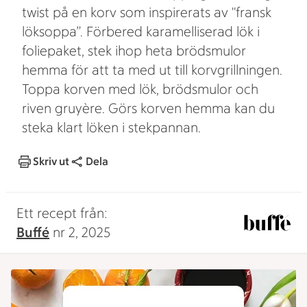
twist på en korv som inspirerats av "fransk
löksoppa”. Förbered karamelliserad lök i
foliepaket, stek ihop heta brödsmulor
hemma för att ta med ut till korvgrillningen.
Toppa korven med lök, brödsmulor och
riven gruyère. Görs korven hemma kan du
steka klart löken i stekpannan.
Skriv ut
Dela
Ett recept från:
Buffé
nr 2, 2025