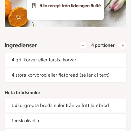
Ingredienser
4 portioner
4
grillkorvar eller färska korvar
4
stora korvbröd eller flatbread (se länk i text)
Heta brödsmulor
1 dl
urgröpta brödsmulor från valfritt lantbröd
1 msk
olivolja