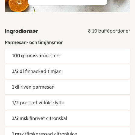
Ingredienser
8-10 bufféportioner
Parmesan- och timjansmör
100 g
rumsvarmt smör
1/2 dl
finhackad timjan
1 dl
riven parmesan
1/2
pressad vitlöksklyfta
1/2 msk
finrivet citronskal
1 msk
färskpressad citronjuice