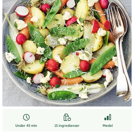
Under 45 min
15
ingredienser
Medel