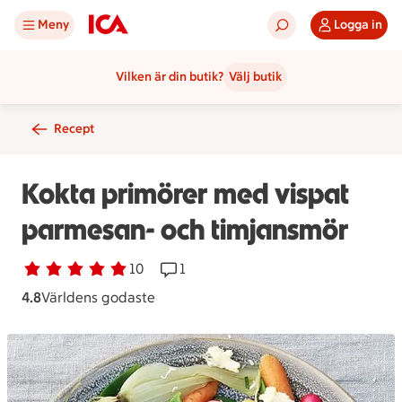
Meny
Logga in
Vilken är din butik?
Välj butik
Recept
Kokta primörer med vispat
parmesan- och timjansmör
Betyg 4.8 av 5.
10 personer har röstat
10
Receptet har 1 kommentarer
1
4.8
Världens godaste