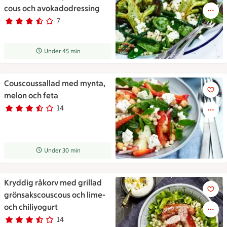
cous och avokadodressing
7
Betyg 3.1 av 5.
7 personer har röstat
Receptet tar Under 45 min att tillaga
Under 45 min
Couscoussallad med mynta,
Couscoussallad med mynta, me
melon och feta
14
Betyg 3.6 av 5.
14 personer har röstat
Receptet tar Under 30 min att tillaga
Under 30 min
Kryddig råkorv med grillad
Kryddig råkorv med grillad gr
grönsakscouscous och lime-
och chiliyogurt
14
Betyg 3.4 av 5.
14 personer har röstat