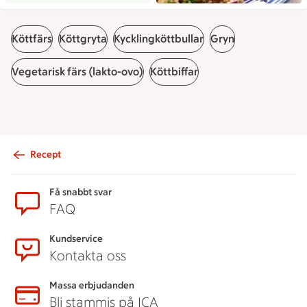
Köttfärs
Köttgryta
Kycklingköttbullar
Gryn
Vegetarisk färs (lakto-ovo)
Köttbiffar
Recept
Sidfot
Få snabbt svar
FAQ
Kundservice
Kontakta oss
Massa erbjudanden
Bli stammis på ICA