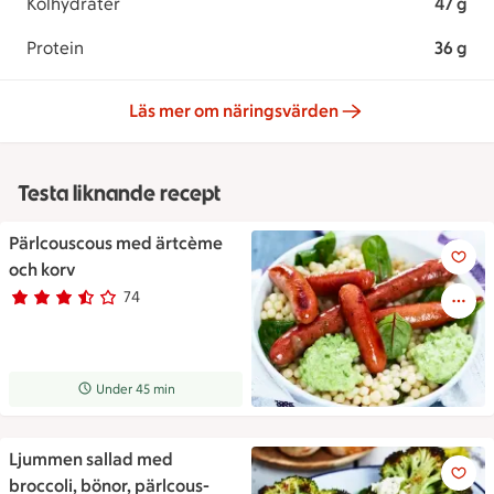
Kolhydrater
47 g
Protein
36 g
Läs mer om näringsvärden
Testa liknande recept
Pärlcouscous med ärtcème
Pärlcouscous med ärtcème oc
och korv
74
Betyg 3.2 av 5.
74 personer har röstat
Receptet tar Under 45 min att tillaga
Under 45 min
Ljummen sallad med
Ljummen sallad med broccoli,
broccoli, bönor, pärlcous-