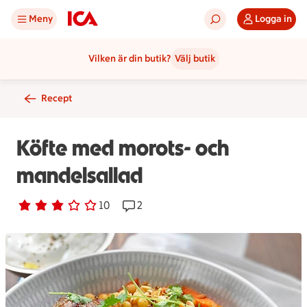
Meny
Logga in
Vilken är din butik?
Välj butik
Recept
Köfte med morots- och
mandelsallad
Betyg 3 av 5.
10 personer har röstat
10
Receptet har 2 kommentarer
2