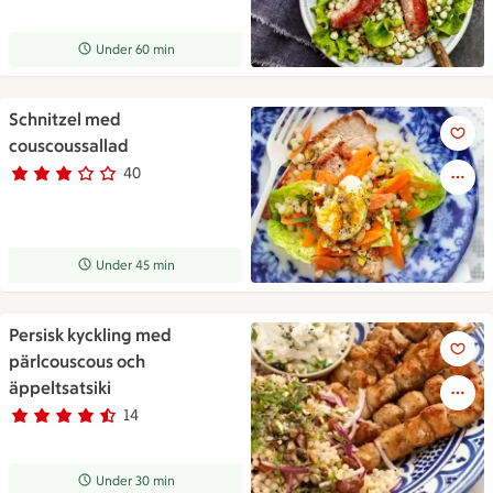
Receptet tar Under 60 min att tillaga
Under 60 min
Schnitzel med
Schnitzel med couscoussallad
couscoussallad
40
Betyg 3 av 5.
40 personer har röstat
Receptet tar Under 45 min att tillaga
Under 45 min
Persisk kyckling med
Persisk kyckling med pärlcous
pärlcouscous och
äppeltsatsiki
14
Betyg 4.7 av 5.
14 personer har röstat
Receptet tar Under 30 min att tillaga
Under 30 min