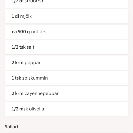
1/2 dl
ströbröd
1 dl
mjölk
ca 500 g
nötfärs
1/2 tsk
salt
2 krm
peppar
1 tsk
spiskummin
2 krm
cayennepeppar
1/2 msk
olivolja
Sallad