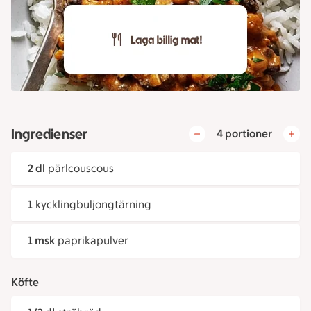
Ingredienser
4 portioner
2 dl
pärlcouscous
1
kycklingbuljongtärning
1 msk
paprikapulver
Köfte