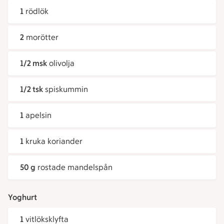
1
rödlök
2
morötter
1/2 msk
olivolja
1/2 tsk
spiskummin
1
apelsin
1
kruka koriander
50 g
rostade mandelspån
Yoghurt
1
vitlöksklyfta