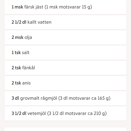
1 msk
färsk jäst (1 msk motsvarar 15 g)
2 1/2 dl
kallt vatten
2 msk
olja
1 tsk
salt
2 tsk
fänkål
2 tsk
anis
3 dl
grovmalt rågmjöl (3 dl motsvarar ca 165 g)
3 1/2 dl
vetemjöl (3 1/2 dl motsvarar ca 210 g)