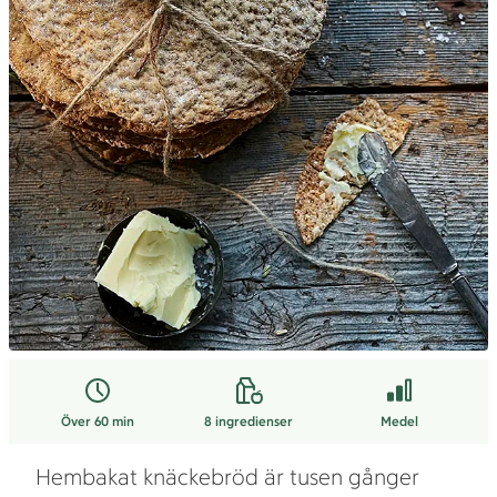
Över 60 min
8
ingredienser
Medel
Hembakat knäckebröd är tusen gånger