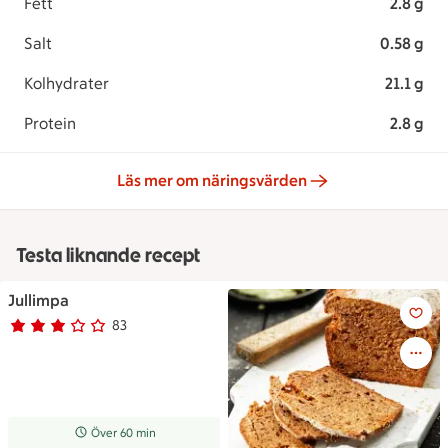
Fett
2.8 g
Salt
0.58 g
Kolhydrater
21.1 g
Protein
2.8 g
Läs mer om näringsvärden
Testa liknande recept
Jullimpa
Jullimpa
83
Betyg 2.8 av 5.
83 personer har röstat
Receptet tar Över 60 min att tillaga
Över 60 min