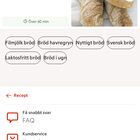
Receptet tar Över 60 min att tillaga
Över 60 min
Filmjölk bröd
Bröd havregryn
Nyttigt bröd
Svensk bröd
Laktosfritt bröd
Bröd i ugn
Recept
Sidfot
Få snabbt svar
FAQ
Kundservice