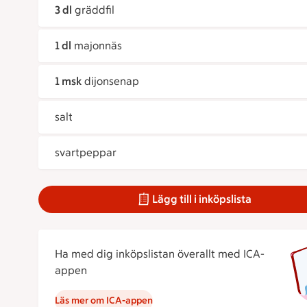
3 dl
gräddfil
1 dl
majonnäs
1 msk
dijonsenap
salt
svartpeppar
Lägg till i inköpslista
Ha med dig inköpslistan överallt med ICA-
appen
Läs mer om ICA-appen