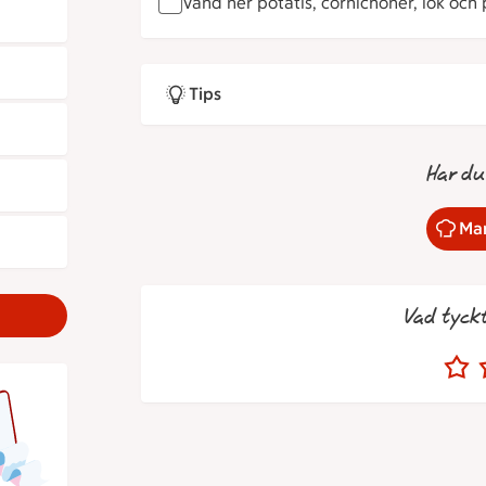
Vänd ner potatis, cornichoner, lök och p
Tips
Har du
Mar
Vad tyck