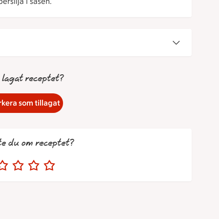
ersilja i såsen.
 lagat receptet?
kera som tillagat
te du om receptet?