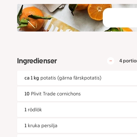
Ingredienser
4 portio
ca 1 kg
potatis (gärna färskpotatis)
10
Plivit Trade cornichons
1
rödlök
1
kruka persilja