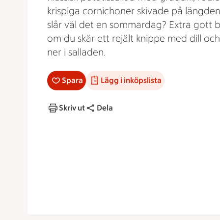
krispiga cornichoner skivade på längden
slår väl det en sommardag? Extra gott bl
om du skär ett rejält knippe med dill oc
ner i salladen.
Spara
Lägg i inköpslista
Skriv ut
Dela