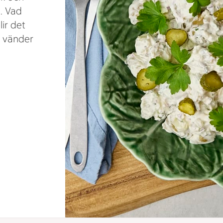
. Vad
ir det
h vänder