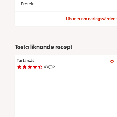
Protein
Läs mer om näringsvärden
Testa liknande recept
Tartarsås
Tartarsås
43
2
Betyg 4.3 av 5.
43 personer har röstat
Receptet har 2 kommentarer