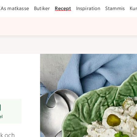
CAs matkasse
Butiker
Recept
Inspiration
Stammis
Ku
er
el
ök och