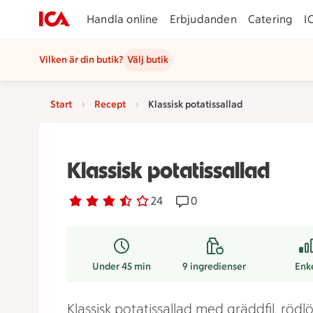
Handla online
Erbjudanden
Catering
I
Vilken är din butik?
Välj butik
Start
Recept
Klassisk potatissallad
Klassisk potatissallad
Betyg 3.7 av 5.
24 personer har röstat
24
Receptet har 0 kommentar
0
Under 45 min
9
ingredienser
Enk
Klassisk potatissallad med gräddfil, rödl