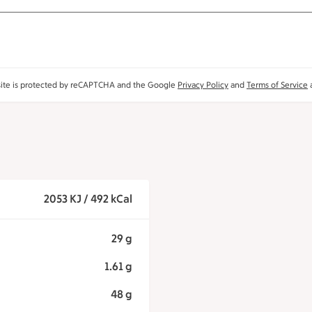
site is protected by reCAPTCHA and the Google
Privacy Policy
and
Terms of Service
a
2053 KJ / 492 kCal
29 g
1.61 g
48 g