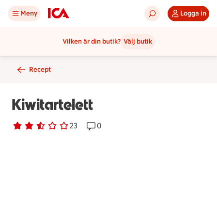
Meny
Logga in
Vilken är din butik?
Välj butik
Recept
Kiwitartelett
Betyg 2.5 av 5.
23 personer har röstat
23
Receptet har 0 kommentarer
0