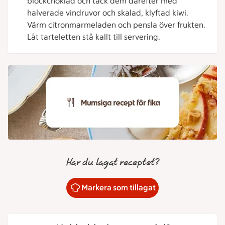
blockchoklad och täck dem därefter med
halverade vindruvor och skalad, klyftad kiwi.
Värm citronmarmeladen och pensla över frukten.
Låt tarteletten stå kallt till servering.
Har du lagat receptet?
Markera som tillagat