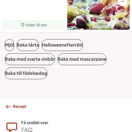
Receptet tar Under 30 min att tillaga
Under 30 min
Mjöl
Baka tårta
Halloweenefterrätt
Baka med svarta vinbär
Baka med mascarpone
Baka till födelsedag
Recept
Sidfot
Få snabbt svar
FAQ