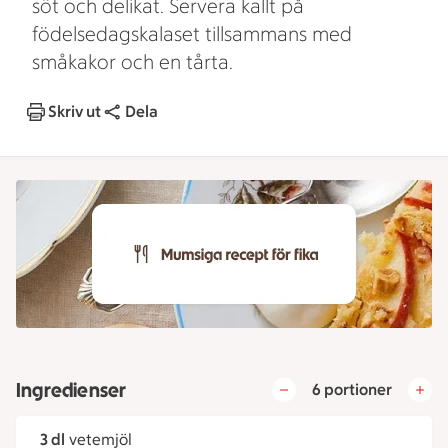
söt och delikat. Servera kallt på
födelsedagskalaset tillsammans med
småkakor och en tårta.
Skriv ut
Dela
Ingredienser
6 portioner
3 dl
vetemjöl