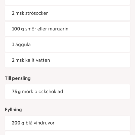
2 msk
strösocker
100 g
smör eller margarin
1
äggula
2 msk
kallt vatten
Till pensling
75 g
mörk blockchoklad
Fyllning
200 g
blå vindruvor