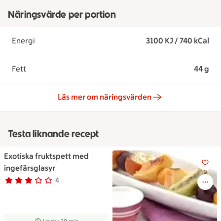
Näringsvärde per portion
Energi
3100 KJ / 740 kCal
Fett
44 g
Läs mer om näringsvärden
Testa liknande recept
Exotiska fruktspett med
Exotiska fruktspett med ingef
ingefärsglasyr
4
Betyg 3 av 5.
4 personer har röstat