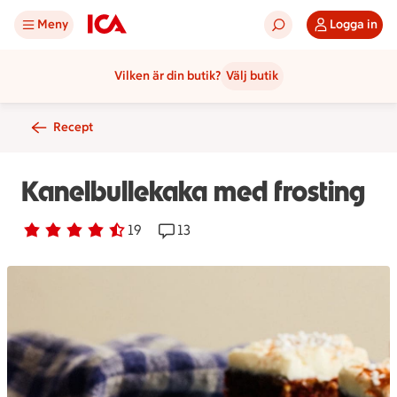
Meny
Logga in
Vilken är din butik?
Välj butik
Recept
Kanelbullekaka med frosting
Betyg 4.5 av 5.
19 personer har röstat
19
Receptet har 13 kommentarer
13