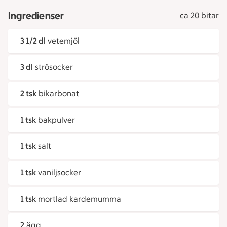
Ingredienser
ca 20 bitar
3 1/2 dl
vetemjöl
3 dl
strösocker
2 tsk
bikarbonat
1 tsk
bakpulver
1 tsk
salt
1 tsk
vaniljsocker
1 tsk
mortlad kardemumma
2
ägg