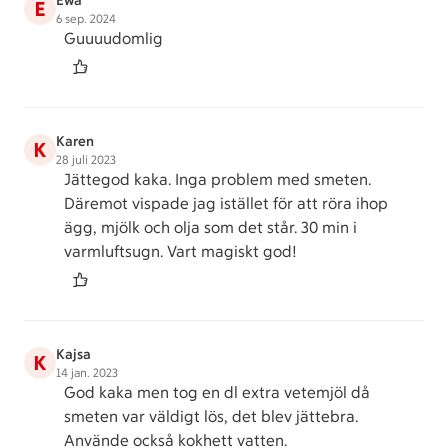
Ewa
E
6 sep. 2024
Guuuudomlig
Karen
K
28 juli 2023
Jättegod kaka. Inga problem med smeten.
Däremot vispade jag istället för att röra ihop
ägg, mjölk och olja som det står. 30 min i
varmluftsugn. Vart magiskt god!
Kajsa
K
14 jan. 2023
God kaka men tog en dl extra vetemjöl då
smeten var väldigt lös, det blev jättebra.
Använde också kokhett vatten.