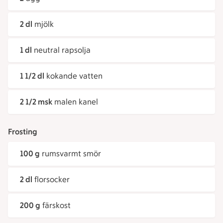
2 dl
mjölk
1 dl
neutral rapsolja
1 1/2 dl
kokande vatten
2 1/2 msk
malen kanel
Frosting
100 g
rumsvarmt smör
2 dl
florsocker
200 g
färskost