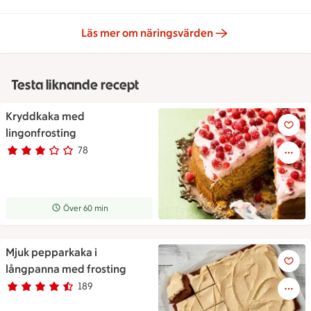
Läs mer om näringsvärden
Testa liknande recept
Kryddkaka med
Kryddkaka med lingonfrosting
lingonfrosting
78
Betyg 2.9 av 5.
78 personer har röstat
Receptet tar Över 60 min att tillaga
Över 60 min
Mjuk pepparkaka i
Mjuk pepparkaka i långpanna 
långpanna med frosting
189
Betyg 4.5 av 5.
189 personer har röstat