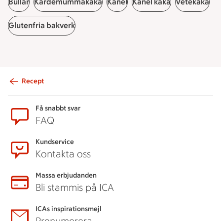
Bullar
Kardemummakaka
Kanel
Kanel kaka
Vetekaka
Glutenfria bakverk
Recept
Sidfot
Få snabbt svar
FAQ
Kundservice
Kontakta oss
Massa erbjudanden
Bli stammis på ICA
ICAs inspirationsmejl