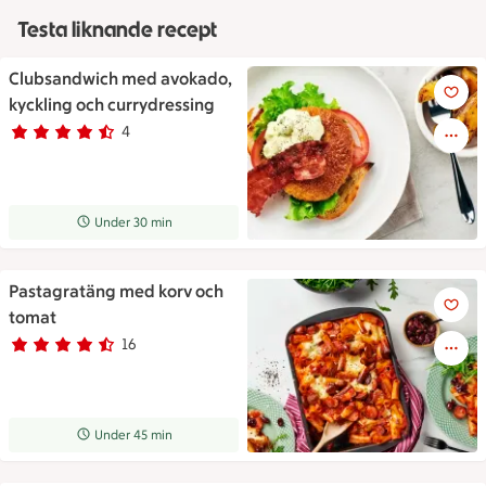
Testa liknande recept
Clubsandwich med avokado,
Clubsandwich med avokado, ky
kyckling och currydressing
4
Betyg 4.3 av 5.
4 personer har röstat
Receptet tar Under 30 min att tillaga
Under 30 min
Pastagratäng med korv och
Pastagratäng med korv och t
tomat
16
Betyg 4.5 av 5.
16 personer har röstat
Receptet tar Under 45 min att tillaga
Under 45 min