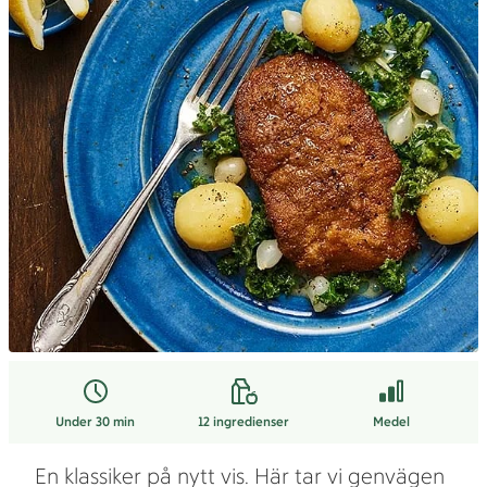
Under 30 min
12
ingredienser
Medel
En klassiker på nytt vis. Här tar vi genvägen