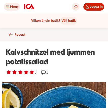
Meny
Logga in
Vilken är din butik?
Välj butik
Recept
Kalvschnitzel med ljummen
potatissallad
Betyg 5 av 5.
3 personer har röstat
3
Receptet har 1 kommentarer
1