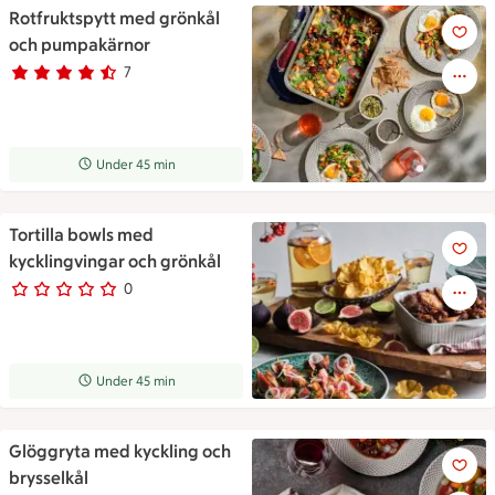
Rotfruktspytt med grönkål
Rotfruktspytt med grönkål o
och pumpakärnor
7
Betyg 4.1 av 5.
7 personer har röstat
Receptet tar Under 45 min att tillaga
Under 45 min
Tortilla bowls med
Tortilla bowls med kycklingvi
kycklingvingar och grönkål
0
0 personer har röstat
Receptet tar Under 45 min att tillaga
Under 45 min
Glöggryta med kyckling och
Glöggryta med kyckling och br
brysselkål