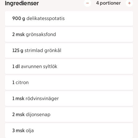
Ingredienser
4 portioner
900 g
delikatesspotatis
2 msk
grönsaksfond
125 g
strimlad grönkål
1 dl
avrunnen syltlök
1
citron
1 msk
rödvinsvinäger
2 msk
dijonsenap
3 msk
olja