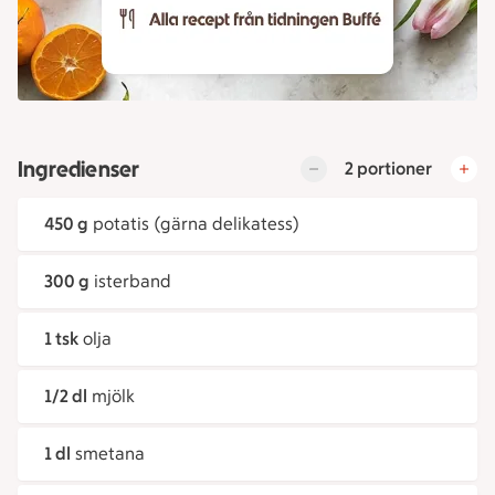
Ingredienser
2 portioner
450 g
potatis (gärna delikatess)
300 g
isterband
1 tsk
olja
1/2 dl
mjölk
1 dl
smetana