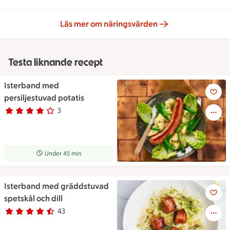
Läs mer om näringsvärden
Testa liknande recept
Isterband med
Isterband med persiljestuvad 
persiljestuvad potatis
3
Betyg 4 av 5.
3 personer har röstat
Receptet tar Under 45 min att tillaga
Under 45 min
Isterband med gräddstuvad
Isterband med gräddstuvad spe
spetskål och dill
43
Betyg 4.5 av 5.
43 personer har röstat