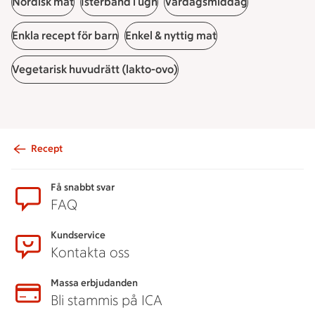
Nordisk mat
Isterband i ugn
Vardagsmiddag
Enkla recept för barn
Enkel & nyttig mat
Vegetarisk huvudrätt (lakto-ovo)
Recept
Sidfot
Få snabbt svar
FAQ
Kundservice
Kontakta oss
Massa erbjudanden
Bli stammis på ICA