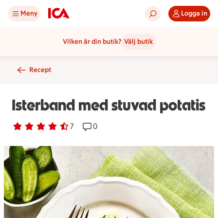
Meny
Logga in
Vilken är din butik?
Välj butik
Recept
Isterband med stuvad potatis
Betyg 4.3 av 5.
7 personer har röstat
7
Receptet har 0 kommentarer
0