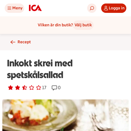
Meny
Logga in
Vilken är din butik?
Välj butik
Recept
Inkokt skrei med
spetskålsallad
Betyg 2.4 av 5.
17 personer har röstat
17
Receptet har 0 kommentarer
0