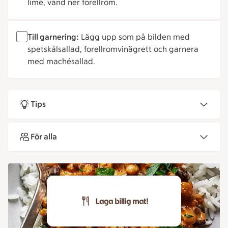
lime, vänd ner forellrom.
Till garnering:
Lägg upp som på bilden med
spetskålsallad, forellromvinägrett och garnera
med machésallad.
Tips
För alla