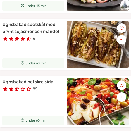
Receptet tar Under 45 min att tillaga
Under 45 min
Ugnsbakad spetskål med
Ugnsbakade klyftor av spetsk
brynt sojasmör och mandel
6
Betyg 4.7 av 5.
6 personer har röstat
Receptet tar Under 60 min att tillaga
Under 60 min
Ugnsbakad hel skreisida
Ugnsbakad hel skreisida
85
Betyg 2.3 av 5.
85 personer har röstat
Receptet tar Under 60 min att tillaga
Under 60 min