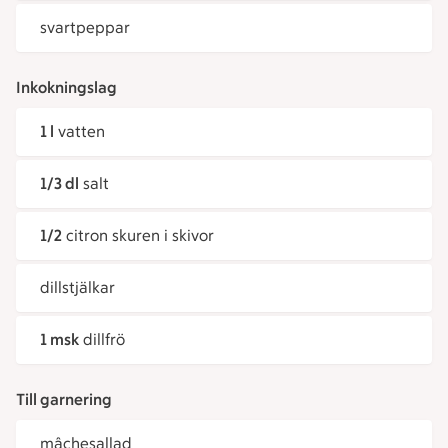
svartpeppar
Inkokningslag
1 l
vatten
1/3 dl
salt
1/2
citron skuren i skivor
dillstjälkar
1 msk
dillfrö
Till garnering
mâchesallad