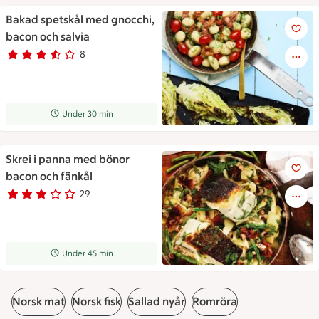
Bakad spetskål med gnocchi,
Bakad spetskål med gnocchi, 
bacon och salvia
8
Betyg 3.6 av 5.
8 personer har röstat
Receptet tar Under 30 min att tillaga
Under 30 min
Skrei i panna med bönor
Skrei i panna med bönor baco
bacon och fänkål
29
Betyg 3 av 5.
29 personer har röstat
Receptet tar Under 45 min att tillaga
Under 45 min
Norsk mat
Norsk fisk
Sallad nyår
Romröra