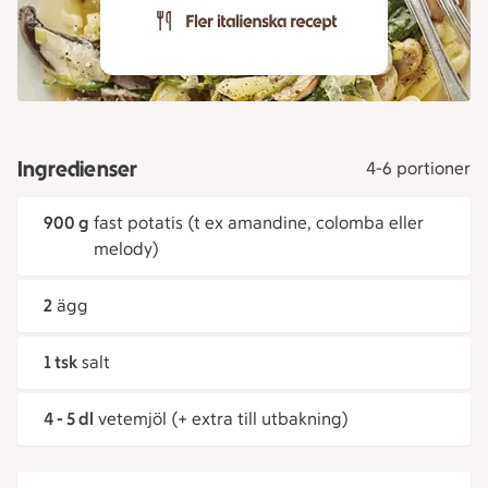
Ingredienser
4-6 portioner
900 g
fast potatis (t ex amandine, colomba eller
melody)
2
ägg
1 tsk
salt
4 - 5 dl
vetemjöl (+ extra till utbakning)