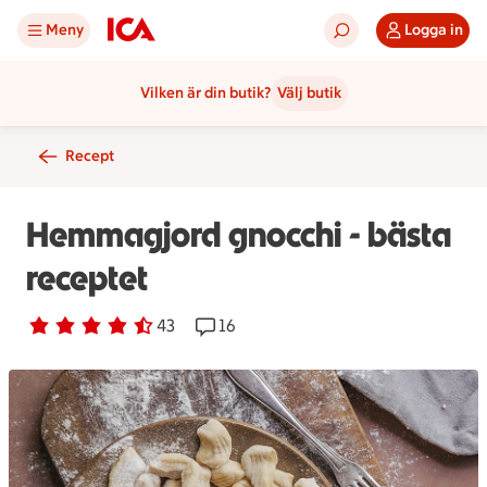
Meny
Logga in
Vilken är din butik?
Välj butik
Recept
Hemmagjord gnocchi - bästa
receptet
Betyg 4.3 av 5.
43 personer har röstat
43
Receptet har 16 kommentarer
16