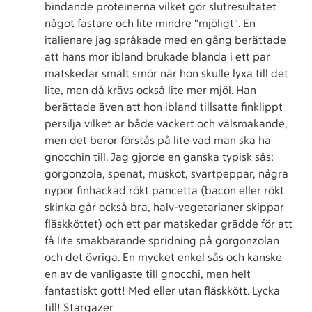
bindande proteinerna vilket gör slutresultatet
något fastare och lite mindre "mjöligt". En
italienare jag språkade med en gång berättade
att hans mor ibland brukade blanda i ett par
matskedar smält smör när hon skulle lyxa till det
lite, men då krävs också lite mer mjöl. Han
berättade även att hon ibland tillsatte finklippt
persilja vilket är både vackert och välsmakande,
men det beror förstås på lite vad man ska ha
gnocchin till. Jag gjorde en ganska typisk sås:
gorgonzola, spenat, muskot, svartpeppar, några
nypor finhackad rökt pancetta (bacon eller rökt
skinka går också bra, halv-vegetarianer skippar
fläskköttet) och ett par matskedar grädde för att
få lite smakbärande spridning på gorgonzolan
och det övriga. En mycket enkel sås och kanske
en av de vanligaste till gnocchi, men helt
fantastiskt gott! Med eller utan fläskkött. Lycka
till! Stargazer