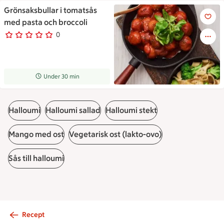
Grönsaksbullar i tomatsås
En stekpanna med grönsakbulla
med pasta och broccoli
0
0 personer har röstat
Receptet tar Under 30 min att tillaga
Under 30 min
Halloumi
Halloumi sallad
Halloumi stekt
Mango med ost
Vegetarisk ost (lakto-ovo)
Sås till halloumi
Recept