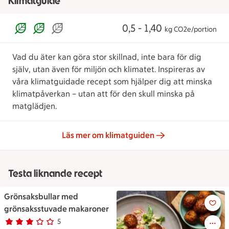
Klimatguide
0,5 - 1,40
kg CO2e/portion
Vad du äter kan göra stor skillnad, inte bara för dig
själv, utan även för miljön och klimatet. Inspireras av
våra klimatguidade recept som hjälper dig att minska
klimatpåverkan – utan att för den skull minska på
matglädjen.
Läs mer om klimatguiden
Testa liknande recept
Grönsaksbullar med
Grönsaksbullar med grönsaks
grönsaksstuvade makaroner
5
Betyg 2.8 av 5.
5 personer har röstat