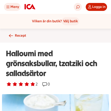
Meny
Logga in
Vilken är din butik?
Välj butik
Recept
Halloumi med
grönsaksbullar, tzatziki och
salladsärtor
Betyg 5 av 5.
2 personer har röstat
2
Receptet har 0 kommentarer
0