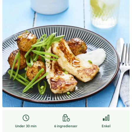
Under 30 min
6
ingredienser
Enkel