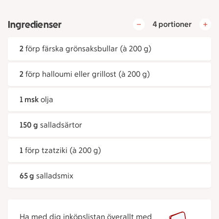
Ingredienser
4 portioner
2
förp färska grönsaksbullar (à 200 g)
2
förp halloumi eller grillost (à 200 g)
1 msk
olja
150 g
salladsärtor
1
förp tzatziki (à 200 g)
65 g
salladsmix
Ha med dig inköpslistan överallt med