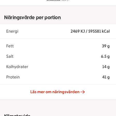
Näringsvärde per portion
Energi
2469 KJ / 595581 kCal
Fett
39 g
Salt
6.5 g
Kolhydrater
14 g
Protein
41 g
Läs mer om näringsvärden