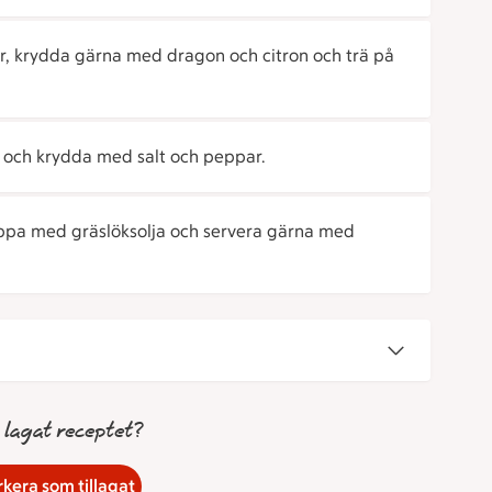
lor, krydda gärna med dragon och citron och trä på
t och krydda med salt och peppar.
toppa med gräslöksolja och servera gärna med
 lagat receptet?
kera som tillagat