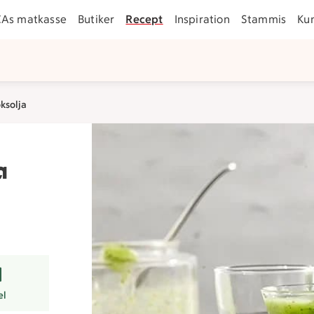
CAs matkasse
Butiker
Recept
Inspiration
Stammis
Ku
ksolja
a
er
el