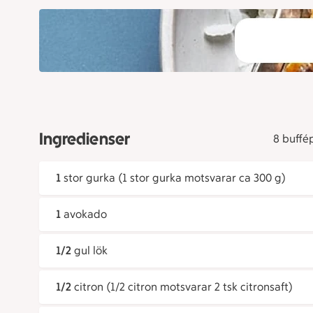
Ingredienser
8 buffé
1
stor gurka (1 stor gurka motsvarar ca 300 g)
1
avokado
1/2
gul lök
1/2
citron (1/2 citron motsvarar 2 tsk citronsaft)