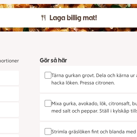
Gör så här
portioner
Tärna gurkan grovt. Dela och kärna ur
hacka löken. Pressa citronen.
Mixa gurka, avokado, lök, citronsaft, bu
med salt och peppar. Ställ i kylskåp til
Strimla gräslöken fint och blanda med 