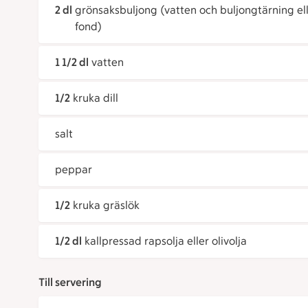
2 dl
grönsaksbuljong (vatten och buljongtärning el
fond)
1 1/2 dl
vatten
1/2
kruka dill
salt
peppar
1/2
kruka gräslök
1/2 dl
kallpressad rapsolja eller olivolja
Till servering