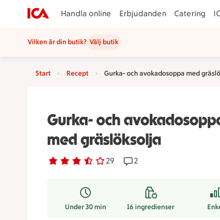
Handla online
Erbjudanden
Catering
I
Vilken är din butik?
Välj butik
Start
Recept
Gurka- och avokadosoppa med gräslö
Gurka- och avokadosopp
med gräslöksolja
Betyg 3.3 av 5.
29 personer har röstat
29
Receptet har 2 kommentar
2
Under 30 min
16
ingredienser
Enk