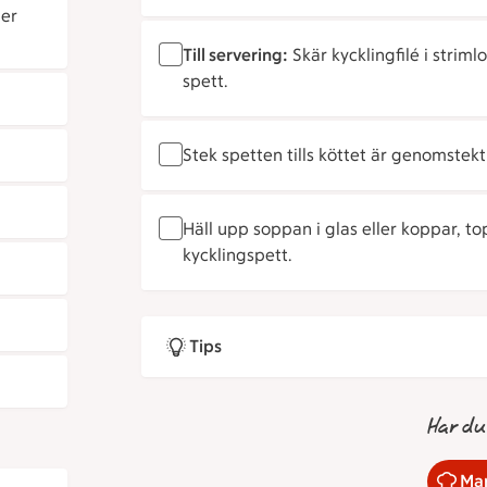
ler
Till servering:
Skär kycklingfilé i strim
spett.
Stek spetten tills köttet är genomstek
Häll upp soppan i glas eller koppar, 
kycklingspett.
Tips
Har du
Mar