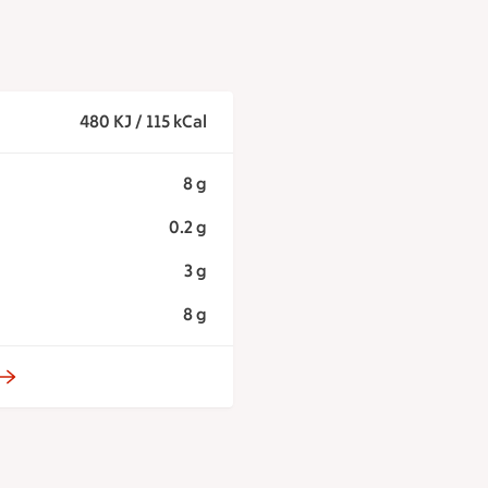
480 KJ / 115 kCal
8 g
0.2 g
3 g
8 g