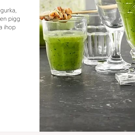
 gurka,
 en pigg
a ihop