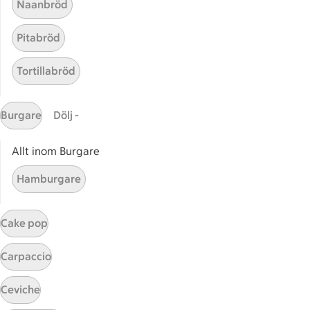
Naanbröd
ICAs tjänster
Pitabröd
ICA-appen
ICA Scanna
Tortillabröd
ICA ToGo
Fler appar och tjänster
Burgare
Dölj -
Stammis på ICA
Allt inom Burgare
Bli stammis
Hamburgare
Stammis Student
Stammis Husdjur
Partnererbjudanden
Cake pop
Våra ICA-kort
Carpaccio
ICA
Ceviche
ICAs egna varor