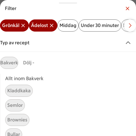
Filter
Meny
Logga in
Grönkål
Ädelost
Middag
Under 30 minuter
Bakve
Vilken är din butik?
Välj butik
Typ av recept
Start
Grönkål ädelost
Bakverk
Dölj -
Allt inom Bakverk
Sök ingrediens eller recept
Inga förslag
Sök
Kladdkaka
Grönkål
Ädelost
Middag
Under 30 minuter
Bak
Semlor
Recept
Visar 9 stycken
(9)
Sortera
Brownies
Bullar
Brödsallad med rotselleri
Brödsallad med rotselleri och 