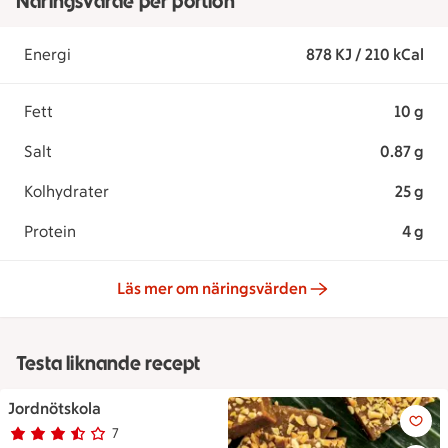
Näringsvärde per portion
Energi
878 KJ / 210 kCal
Fett
10 g
Salt
0.87 g
Kolhydrater
25 g
Protein
4 g
Läs mer om näringsvärden
Testa liknande recept
Jordnötskola
Jordnötskola
7
Betyg 3.6 av 5.
7 personer har röstat