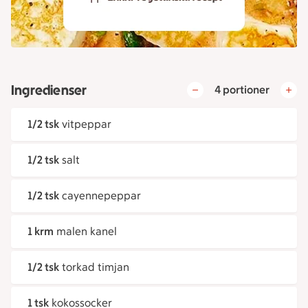
Ingredienser
4 portioner
1/2 tsk
vitpeppar
1/2 tsk
salt
1/2 tsk
cayennepeppar
1 krm
malen kanel
1/2 tsk
torkad timjan
1 tsk
kokossocker