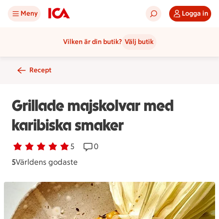
Meny
Logga in
Vilken är din butik?
Välj butik
Recept
Grillade majskolvar med
karibiska smaker
Betyg 5 av 5.
5 personer har röstat
5
Receptet har 0 kommentarer
0
5
Världens godaste