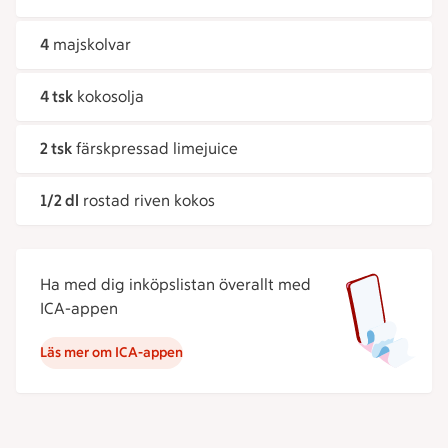
4
majskolvar
4 tsk
kokosolja
2 tsk
färskpressad limejuice
1/2 dl
rostad riven kokos
Ha med dig inköpslistan överallt med
ICA-appen
Läs mer om ICA-appen