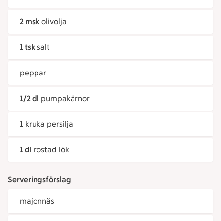
2 msk
olivolja
1 tsk
salt
peppar
1/2 dl
pumpakärnor
1
kruka persilja
1 dl
rostad lök
Serveringsförslag
majonnäs