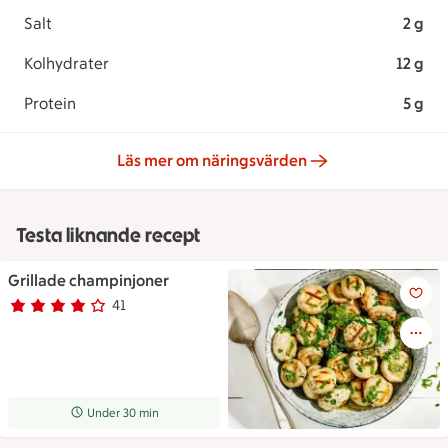
Salt
2 g
Kolhydrater
12 g
Protein
5 g
Läs mer om näringsvärden
Testa liknande recept
Grillade champinjoner
Grillade champinjoner
41
Betyg 3.9 av 5.
41 personer har röstat
Receptet tar Under 30 min att tillaga
Under 30 min