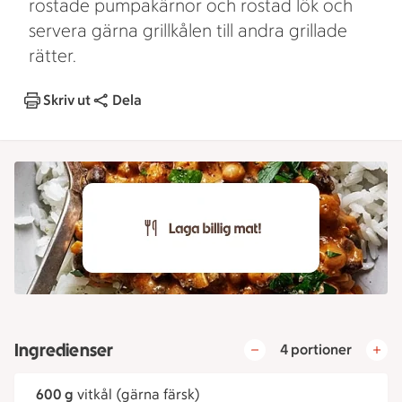
rostade pumpakärnor och rostad lök och
servera gärna grillkålen till andra grillade
rätter.
Skriv ut
Dela
Ingredienser
4 portioner
600 g
vitkål (gärna färsk)