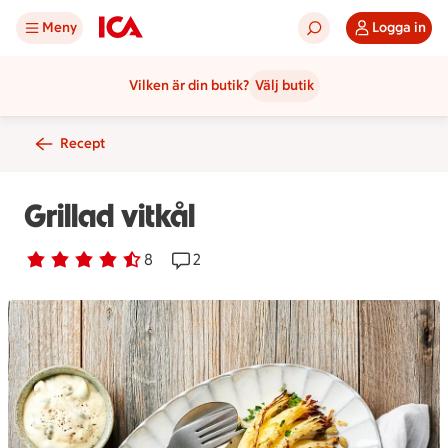
Meny
Logga in
Vilken är din butik?
Välj butik
Recept
Grillad vitkål
Betyg 4.5 av 5.
8 personer har röstat
8
Receptet har 2 kommentarer
2