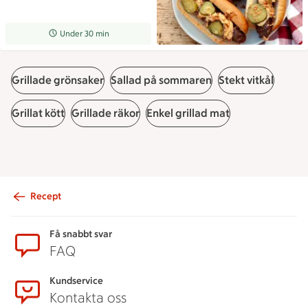
Receptet tar Under 30 min att tillaga
Under 30 min
Grillade grönsaker
Sallad på sommaren
Stekt vitkål
Grillat kött
Grillade räkor
Enkel grillad mat
Recept
Sidfot
Få snabbt svar
FAQ
Kundservice
Kontakta oss