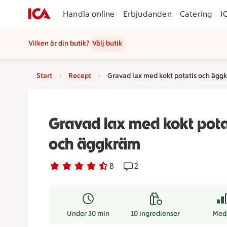
Handla online
Erbjudanden
Catering
I
Vilken är din butik?
Välj butik
Start
Recept
Gravad lax med kokt potatis och ägg
Gravad lax med kokt pota
och äggkräm
Betyg 4.3 av 5.
8 personer har röstat
8
Receptet har 2 kommentare
2
Under 30 min
10
ingredienser
Med