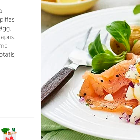
a
piffas
 ägg,
apris.
rna
tatis,