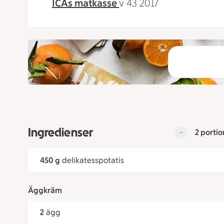
ICAs matkasse
v 43 2017
Ingredienser
2 portio
450 g
delikatesspotatis
Äggkräm
2
ägg