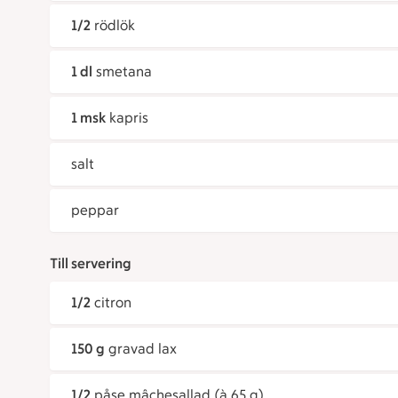
1/2
rödlök
1 dl
smetana
1 msk
kapris
salt
peppar
Till servering
1/2
citron
150 g
gravad lax
1/2
påse mâchesallad (à 65 g)