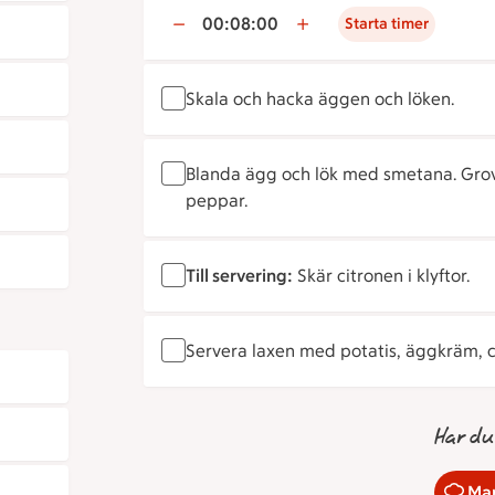
00:08:00
Starta timer
Skala och hacka äggen och löken.
Blanda ägg och lök med smetana. Grov
peppar.
Till servering:
Skär citronen i klyftor.
Servera laxen med potatis, äggkräm, ci
Har du
Mar