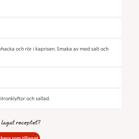
hacka och rör i kaprisen. Smaka av med salt och
tronklyftor och sallad.
 lagat receptet?
kera som tillagat