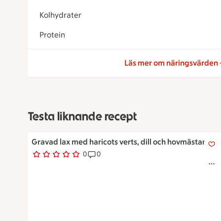
Kolhydrater
Protein
Läs mer om näringsvärden
Testa liknande recept
En tallrik med ett par skivor gravad lax och klickar av
Gravad lax med haricots verts, dill och hovmästarsås
0
0
0 personer har röstat
Receptet har 0 kommentarer