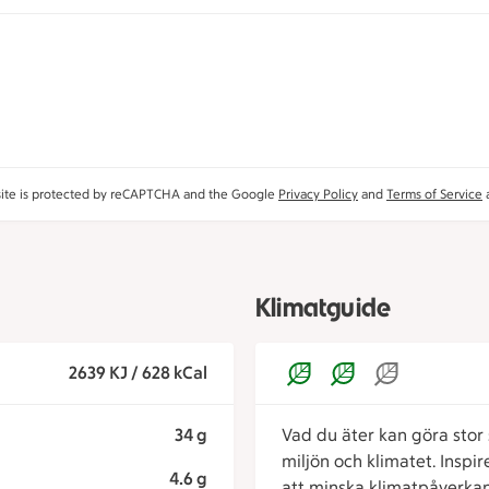
site is protected by reCAPTCHA and the Google
Privacy Policy
and
Terms of Service
a
Klimatguide
2639 KJ / 628 kCal
34 g
Vad du äter kan göra stor s
miljön och klimatet. Inspi
4.6 g
att minska klimatpåverkan