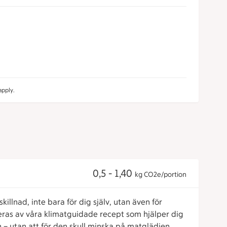
pply.
0,5 - 1,40
kg CO2e/portion
killnad, inte bara för dig själv, utan även för
reras av våra klimatguidade recept som hjälper dig
 – utan att för den skull minska på matglädjen.