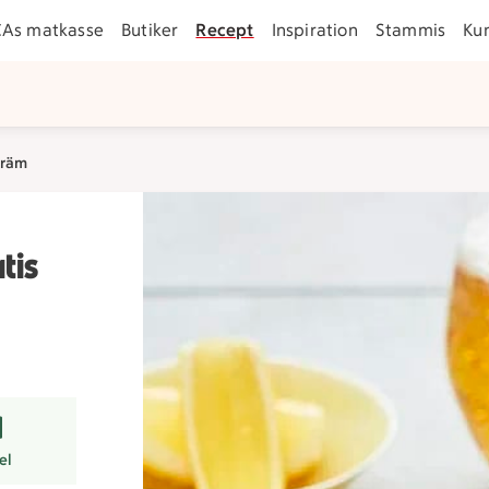
CAs matkasse
Butiker
Recept
Inspiration
Stammis
Ku
kräm
tis
r
el