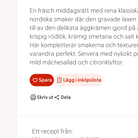
En fräsch middagsrätt med rena klassisk
nordiska smaker där den gravade laxen 
till av den delikata äggkrämen gjord på
krispig rödlök, krämig smetana och salt k
Här kompletterar smakerna och texture
varandra perfekt. Servera med nykokt po
mild mâchesallad och citronklyftor.
Spara
Lägg i inköpslista
Skriv ut
Dela
Ett recept från: