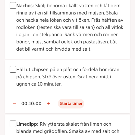
Nachos:
Skölj bönorna i kallt vatten och låt dem
rinna av i en sil tillsammans med majsen. Skala
och hacka hela löken och vitlöken. Fräs hälften av
rödlöken (resten ska vara till salsan) och all vitlök
i oljan i en stekpanna. Sänk värmen och rör ner
bönor, majs, sambal oelek och pastasåsen. Låt
det bli varmt och krydda med salt.
Häll ut chipsen på en plåt och fördela bönröran
på chipsen. Strö över osten. Gratinera mitt i
ugnen ca 10 minuter.
00:10:00
Starta timer
Limedipp:
Riv yttersta skalet från limen och
blanda med gräddfilen. Smaka av med salt och