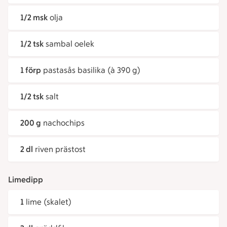
1/2 msk
olja
1/2 tsk
sambal oelek
1 förp
pastasås basilika (à 390 g)
1/2 tsk
salt
200 g
nachochips
2 dl
riven prästost
Limedipp
1
lime (skalet)