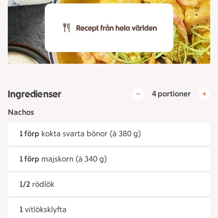
Ingredienser
4 portioner
Nachos
1 förp
kokta svarta bönor (à 380 g)
1 förp
majskorn (à 340 g)
1/2
rödlök
1
vitlöksklyfta