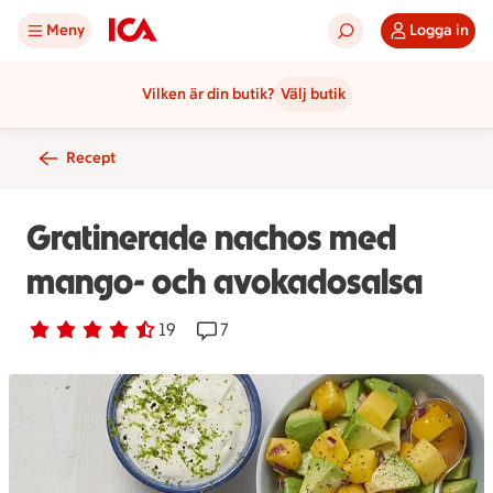
Meny
Logga in
Vilken är din butik?
Välj butik
Recept
Gratinerade nachos med
mango- och avokadosalsa
Betyg 4.6 av 5.
19 personer har röstat
19
Receptet har 7 kommentarer
7