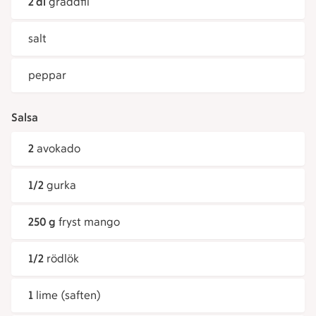
2 dl
gräddfil
salt
peppar
Salsa
2
avokado
1/2
gurka
250 g
fryst mango
1/2
rödlök
1
lime (saften)