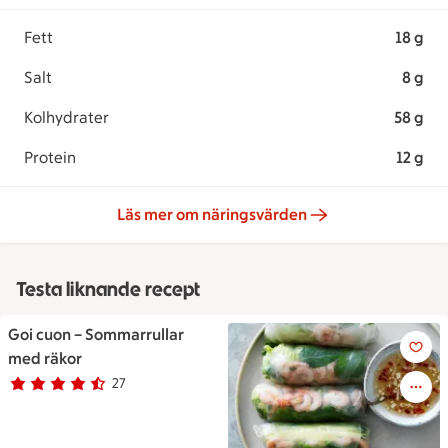
Fett
18 g
Salt
8 g
Kolhydrater
58 g
Protein
12 g
Läs mer om näringsvärden
Testa liknande recept
Goi cuon – Sommarrullar
Goi cuon – Sommarrullar med 
med räkor
27
Betyg 4.5 av 5.
27 personer har röstat