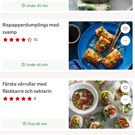
Receptet tar Under 45 min att tillaga
Under 45 min
Rispapperdumplings med
Rispapperdumplings med sv
svamp
41
Betyg 3.8 av 5.
41 personer har röstat
Receptet tar Under 60 min att tillaga
Under 60 min
Färska vårrullar med
Färska vårrullar med fläskkarr
fläskkarré och nektarin
8
Betyg 4.8 av 5.
8 personer har röstat
Receptet tar Över 60 min att tillaga
Över 60 min