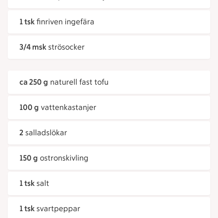
1 tsk
finriven ingefära
3/4 msk
strösocker
ca 250 g
naturell fast tofu
100 g
vattenkastanjer
2
salladslökar
150 g
ostronskivling
1 tsk
salt
1 tsk
svartpeppar