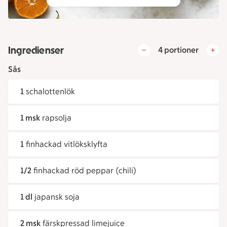
Ingredienser
4 portioner
Sås
1
schalottenlök
1 msk
rapsolja
1
finhackad vitlöksklyfta
1/2
finhackad röd peppar (chili)
1 dl
japansk soja
2 msk
färskpressad limejuice