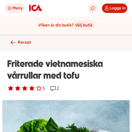
Meny
Logga in
Vilken är din butik?
Välj butik
Recept
Friterade vietnamesiska
vårrullar med tofu
Betyg 4 av 5.
5 personer har röstat
5
Receptet har 2 kommentarer
2