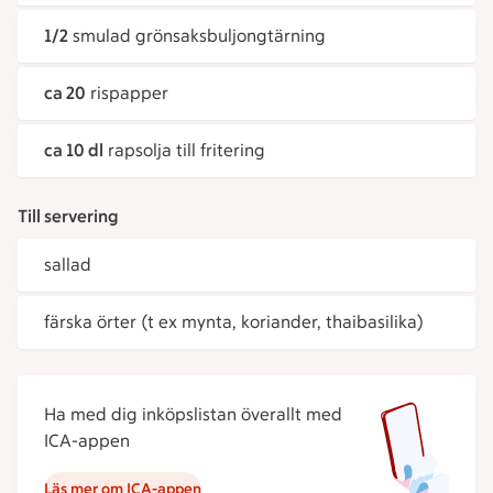
1/2
smulad grönsaksbuljongtärning
ca 20
rispapper
ca 10 dl
rapsolja till fritering
Till servering
sallad
färska örter (t ex mynta, koriander, thaibasilika)
Ha med dig inköpslistan överallt med
ICA-appen
Läs mer om ICA-appen