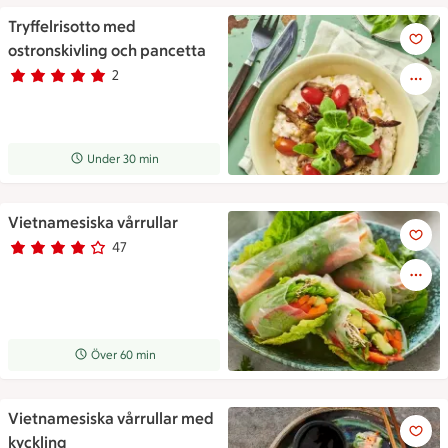
Tryffelrisotto med
Tryffelrisotto med ostronskivl
ostronskivling och pancetta
2
Betyg 5 av 5.
2 personer har röstat
Receptet tar Under 30 min att tillaga
Under 30 min
Vietnamesiska vårrullar
Vietnamesiska vårrullar
47
Betyg 3.9 av 5.
47 personer har röstat
Receptet tar Över 60 min att tillaga
Över 60 min
Vietnamesiska vårrullar med
Vietnamesiska vårrullar med k
kyckling