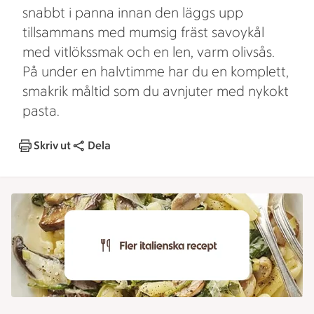
snabbt i panna innan den läggs upp
tillsammans med mumsig fräst savoykål
med vitlökssmak och en len, varm olivsås.
På under en halvtimme har du en komplett,
smakrik måltid som du avnjuter med nykokt
pasta.
Skriv ut
Dela