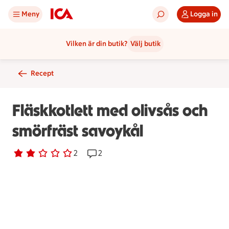
Meny
Logga in
Vilken är din butik?
Välj butik
Recept
Fläskkotlett med olivsås och
smörfräst savoykål
Betyg 2 av 5.
2 personer har röstat
2
Receptet har 2 kommentarer
2