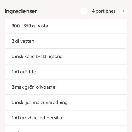
Ingredienser
4 portioner
300 - 350 g
pasta
2 dl
vatten
1 msk
konc kycklingfond
1 dl
grädde
2 msk
grön olivpaste
1 msk
ljus maizenaredning
1 dl
grovhackad persilja