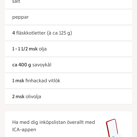
salt
peppar
4
fläskkotletter (à ca 125 g)
1 - 1 1/2 msk
olja
ca 400 g
savoykål
1 msk
finhackad vitlök
2 msk
olivolja
Ha med dig inköpslistan överallt med
ICA-appen