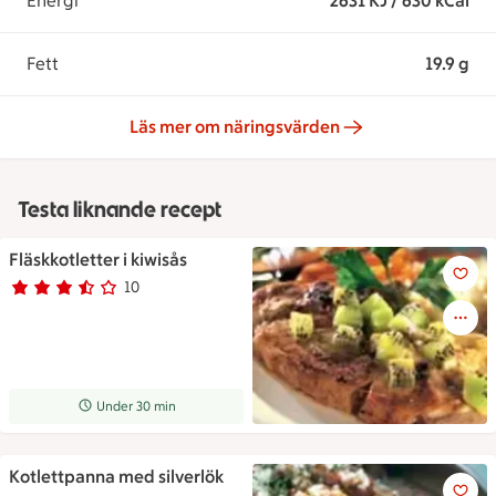
Energi
2631 KJ / 630 kCal
Fett
19.9 g
Läs mer om näringsvärden
Testa liknande recept
Fläskkotletter i kiwisås
Fläskkotletter i kiwisås
10
Betyg 3.5 av 5.
10 personer har röstat
Receptet tar Under 30 min att tillaga
Under 30 min
Kotlettpanna med silverlök
Kotlettpanna med silverlök oc