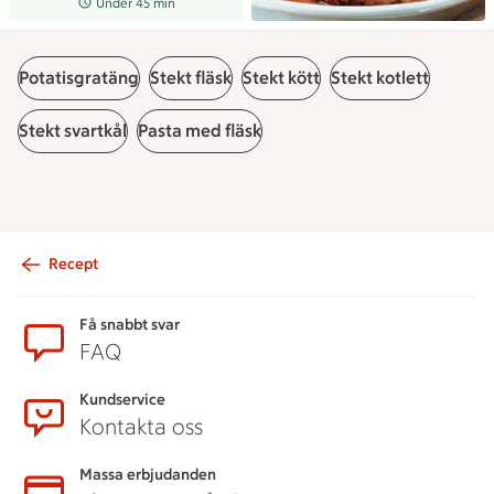
Receptet tar Under 45 min att tillaga
Under 45 min
Potatisgratäng
Stekt fläsk
Stekt kött
Stekt kotlett
Stekt svartkål
Pasta med fläsk
Recept
Sidfot
Få snabbt svar
FAQ
Kundservice
Kontakta oss
Massa erbjudanden