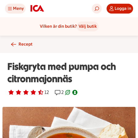
Meny
Logga in
Vilken är din butik?
Välj butik
Recept
Fiskgryta med pumpa och
citronmajonnäs
Betyg 4.3 av 5.
12 personer har röstat
12
Receptet har 2 kommentarer
2
Receptet är ett klimartsmart val.
Nyckelhålsmärkt.