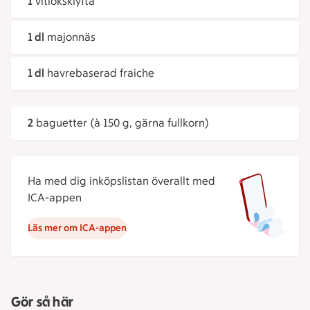
1
vitlöksklyfta
1 dl
majonnäs
1 dl
havrebaserad fraiche
2
baguetter (à 150 g, gärna fullkorn)
Ha med dig inköpslistan överallt med
ICA-appen
Läs mer om ICA-appen
Gör så här