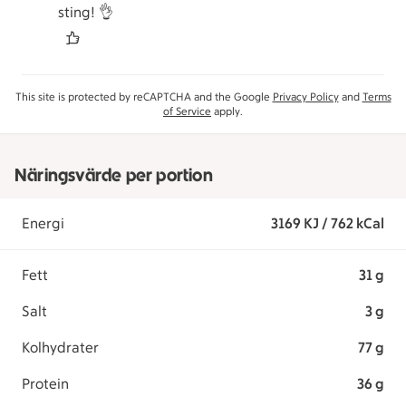
sting! 👌
This site is protected by reCAPTCHA and the Google
Privacy Policy
and
Terms
of Service
apply.
Näringsvärde per portion
Energi
3169 KJ / 762 kCal
Fett
31 g
Salt
3 g
Kolhydrater
77 g
Protein
36 g