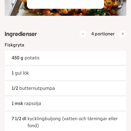
Ingredienser
4 portioner
Fiskgryta
450 g
potatis
1
gul lök
1/2
butternutpumpa
1 msk
rapsolja
7 1/2 dl
kycklingbuljong (vatten och tärningar eller
fond)