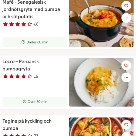
Mafé - Senegalesisk
Mafé - Senegalesisk jordnöts
jordnötsgryta med pumpa
och sötpotatis
68
Betyg 4 av 5.
68 personer har röstat
Receptet tar Under 60 min att tillaga
Under 60 min
Locro – Peruansk
Locro – Peruansk pumpagryta
pumpagryta
16
Betyg 3.9 av 5.
16 personer har röstat
Receptet tar Över 60 min att tillaga
Över 60 min
Tagine på kyckling och
Tagine på kyckling och pump
pumpa
27