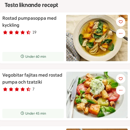
Testa liknande recept
Rostad pumpasoppa med
En tallrik pumpasoppa med pum
kyckling
19
Betyg 4.4 av 5.
19 personer har röstat
Receptet tar Under 60 min att tillaga
Under 60 min
Vegobitar fajitas med rostad
Vegobitar fajitas med rostad 
pumpa och tzatziki
7
Betyg 4.7 av 5.
7 personer har röstat
Receptet tar Under 45 min att tillaga
Under 45 min