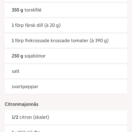
350 g
torskfilé
1
förp färsk dill (à 20 g)
1
förp finkrossade krossade tomater (à 390 g)
250 g
sojabönor
salt
svartpeppar
Citronmajonnäs
1/2
citron (skalet)