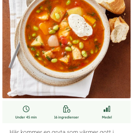
Under 45 min
16
ingredienser
Medel
Här kommer en gryta som värmer gott i