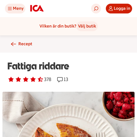
Meny
Logga in
Vilken är din butik?
Välj butik
Recept
Fattiga riddare
Betyg 4.3 av 5.
378 personer har röstat
378
Receptet har 13 kommentarer
13