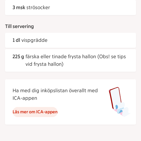
3 msk
strösocker
Till servering
1 dl
vispgrädde
225 g
färska eller tinade frysta hallon (Obs! se tips
vid frysta hallon)
Ha med dig inköpslistan överallt med
ICA-appen
Läs mer om ICA-appen