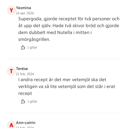
Yasmina
Y
26 apr. 2026
Supergoda, gjorde receptet för två personer och
åt upp det själv. Hade två skivor bröd och gjorde
dem dubbelt med Nutella i mitten i
smörgåsgrillen.
1 gillar
Terése
T
21 feb. 2026
I andra recept är det mer vetemjöl ska det
verkligen va så lite vetemjöl som det står i erat
recept
1 gillar
Ann-catrin
A