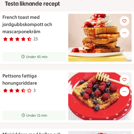
Testa liknande recept
French toast med
French toast med jordgubbs
jordgubbskompott och
mascarponekräm
23
Betyg 4.6 av 5.
23 personer har röstat
Receptet tar Under 45 min att tillaga
Under 45 min
Pettsons fattiga
Pettsons fattiga honungsridda
honungsriddare
3
Betyg 3.3 av 5.
3 personer har röstat
Receptet tar Under 15 min att tillaga
Under 15 min