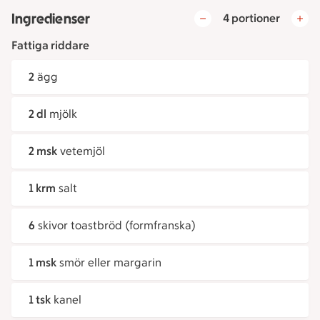
Ingredienser
4 portioner
Fattiga riddare
2
ägg
2 dl
mjölk
2 msk
vetemjöl
1 krm
salt
6
skivor toastbröd (formfranska)
1 msk
smör eller margarin
1 tsk
kanel