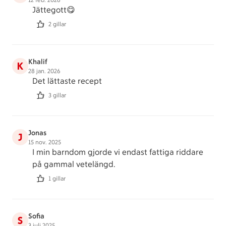
12 feb. 2026
Jättegott😋
2 gillar
Khalif
K
28 jan. 2026
Det lättaste recept
3 gillar
Jonas
J
15 nov. 2025
I min barndom gjorde vi endast fattiga riddare
på gammal vetelängd.
1 gillar
Sofia
S
3 juli 2025