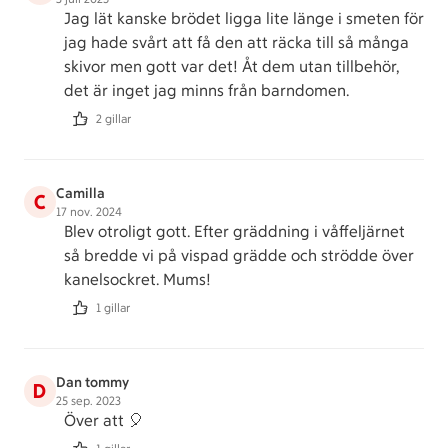
Jag lät kanske brödet ligga lite länge i smeten för
jag hade svårt att få den att räcka till så många
skivor men gott var det! Åt dem utan tillbehör,
det är inget jag minns från barndomen.
2 gillar
Camilla
C
17 nov. 2024
Blev otroligt gott. Efter gräddning i våffeljärnet
så bredde vi på vispad grädde och strödde över
kanelsockret. Mums!
1 gillar
Dan tommy
D
25 sep. 2023
Över att 🎈