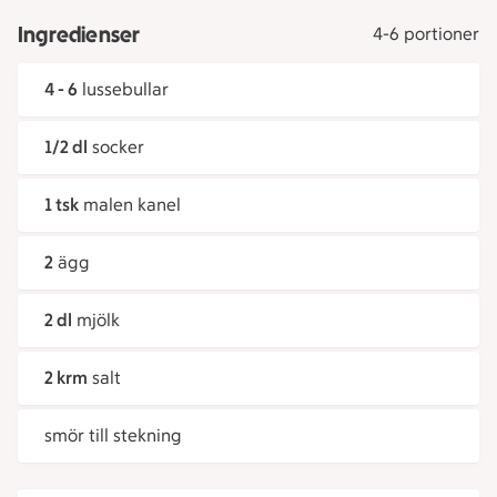
Ingredienser
4-6 portioner
4 - 6
lussebullar
1/2 dl
socker
1 tsk
malen kanel
2
ägg
2 dl
mjölk
2 krm
salt
smör till stekning