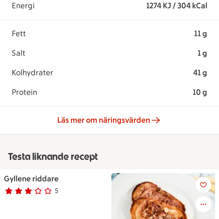
Energi
1274 KJ / 304 kCal
Fett
11 g
Salt
1 g
Kolhydrater
41 g
Protein
10 g
Läs mer om näringsvärden
Testa liknande recept
Gyllene riddare
Gyllene riddare
5
Betyg 3 av 5.
5 personer har röstat