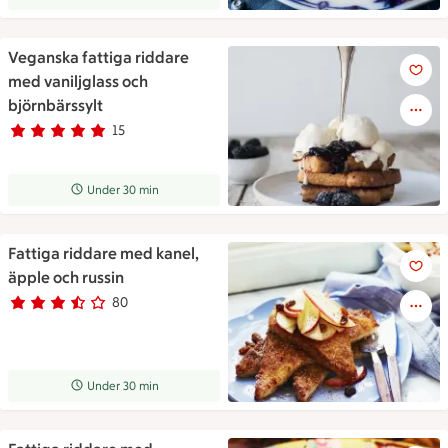
Veganska fattiga riddare
Veganska fattiga riddare med 
med vaniljglass och
björnbärssylt
15
Betyg 4.9 av 5.
15 personer har röstat
Receptet tar Under 30 min att tillaga
Under 30 min
Fattiga riddare med kanel,
Fattiga riddare med kanel, äp
äpple och russin
80
Betyg 3.5 av 5.
80 personer har röstat
Receptet tar Under 30 min att tillaga
Under 30 min