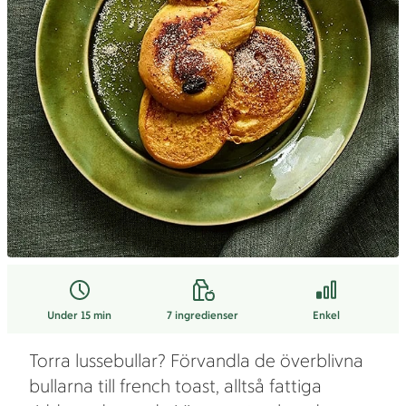
Under 15 min
7
ingredienser
Enkel
Torra lussebullar? Förvandla de överblivna
bullarna till french toast, alltså fattiga