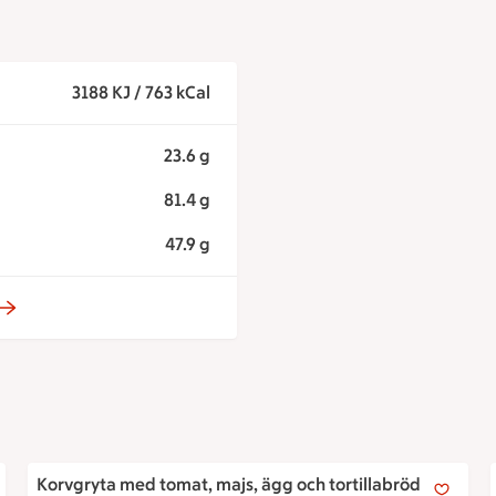
3188 KJ / 763 kCal
23.6 g
81.4 g
47.9 g
Korvgryta med tomat, majs, ägg och tortillabröd
Korvgryta med tomat, majs, ägg och tortillabröd