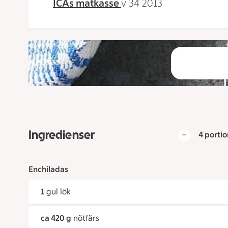
ICAs matkasse
v 34 2013
Ingredienser
4 portio
Enchiladas
1
gul lök
ca 420 g
nötfärs