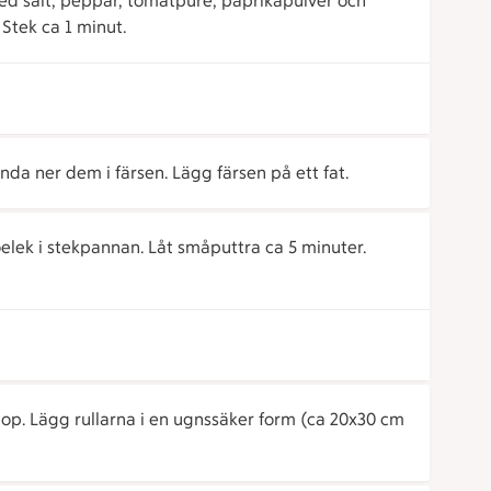
med salt, peppar, tomatpuré, paprikapulver och
 Stek ca 1 minut.
nda ner dem i färsen. Lägg färsen på ett fat.
lek i stekpannan. Låt småputtra ca 5 minuter.
ihop. Lägg rullarna i en ugnssäker form (ca 20x30 cm