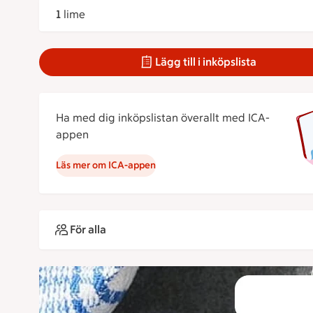
1
lime
Lägg till i inköpslista
Ha med dig inköpslistan överallt med ICA-
appen
Läs mer om ICA-appen
För alla