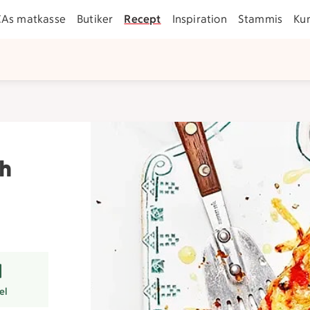
CAs matkasse
Butiker
Recept
Inspiration
Stammis
Ku
a
ch
er
el