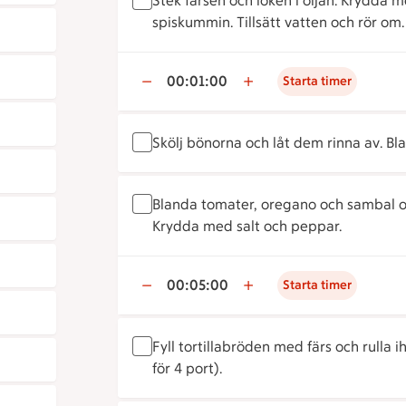
Stek färsen och löken i oljan. Krydda 
spiskummin. Tillsätt vatten och rör om.
00:01:00
Starta timer
Skölj bönorna och låt dem rinna av. Bla
Blanda tomater, oregano och sambal oe
Krydda med salt och peppar.
00:05:00
Starta timer
Fyll tortillabröden med färs och rulla 
för 4 port).