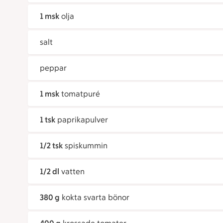
1 msk
olja
salt
peppar
1 msk
tomatpuré
1 tsk
paprikapulver
1/2 tsk
spiskummin
1/2 dl
vatten
380 g
kokta svarta bönor