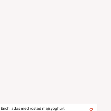
Enchiladas med rostad majsyoghurt
Enchiladas med rostad majsyoghurt