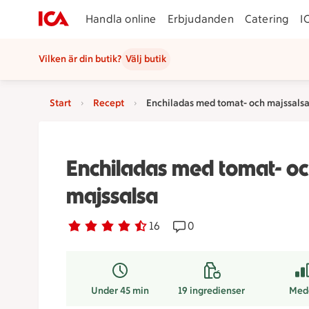
Handla online
Erbjudanden
Catering
I
Vilken är din butik?
Välj butik
Start
Recept
Enchiladas med tomat- och majssals
Enchiladas med tomat- o
majssalsa
Betyg 4.5 av 5.
16 personer har röstat
16
Receptet har 0 kommentar
0
Under 45 min
19
ingredienser
Med