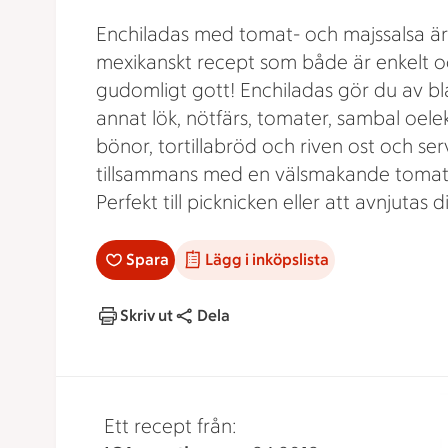
Enchiladas med tomat- och majssalsa är
mexikanskt recept som både är enkelt 
gudomligt gott! Enchiladas gör du av b
annat lök, nötfärs, tomater, sambal oelek
bönor, tortillabröd och riven ost och ser
tillsammans med en välsmakande tomats
Perfekt till picknicken eller att avnjutas d
Spara
Lägg i inköpslista
Skriv ut
Dela
Ett recept från: