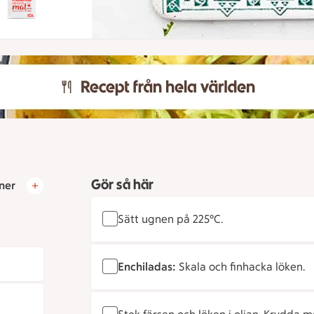
Gör så här
ner
Sätt ugnen på 225°C.
Enchiladas:
Skala och finhacka löken.