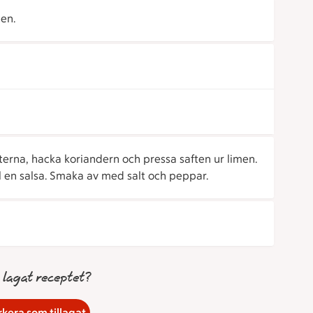
en.
erna, hacka koriandern och pressa saften ur limen.
l en salsa. Smaka av med salt och peppar.
 lagat receptet?
kera som tillagat