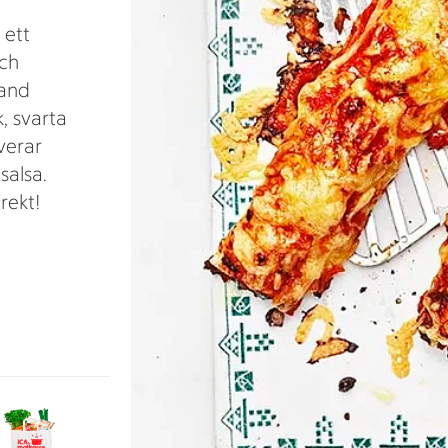
 ett
och
land
, svarta
verar
alsa.
irekt!