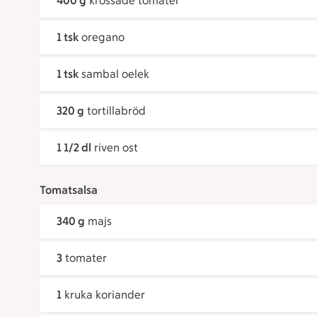
400 g
krossade tomater
1 tsk
oregano
1 tsk
sambal oelek
320 g
tortillabröd
1 1/2 dl
riven ost
Tomatsalsa
340 g
majs
3
tomater
1
kruka koriander