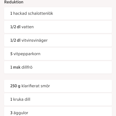
Reduktion
1
hackad schalottenlök
1/2 dl
vatten
1/2 dl
vitvinsvinäger
5
vitpepparkorn
1 msk
dillfrö
250 g
klarifierat smör
1
kruka dill
3
äggulor