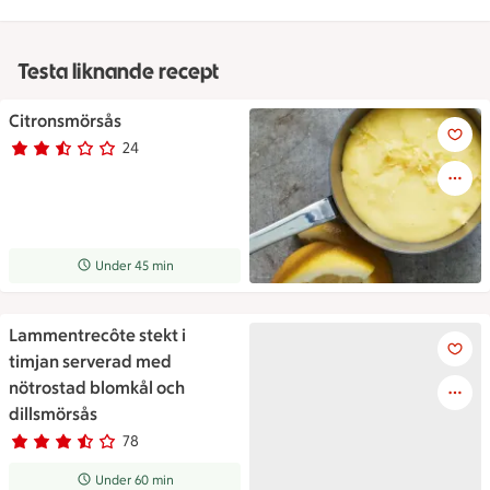
Testa liknande recept
Citronsmörsås
Citronsmörsås
24
Betyg 2.5 av 5.
24 personer har röstat
Receptet tar Under 45 min att tillaga
Under 45 min
Lammentrecôte stekt i
Lammentrecôte stekt i timjan
timjan serverad med
nötrostad blomkål och
dillsmörsås
78
Betyg 3.3 av 5.
78 personer har röstat
Receptet tar Under 60 min att tillaga
Under 60 min