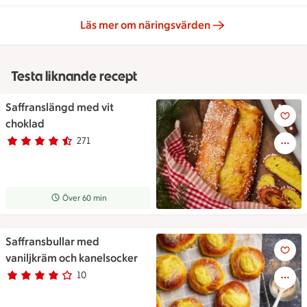
Läs mer om näringsvärden
Testa liknande recept
Saffranslängd med vit
Saffranslängden upplagd på e
choklad
271
Betyg 4.6 av 5.
271 personer har röstat
Receptet tar Över 60 min att tillaga
Över 60 min
Saffransbullar med
Saffransbullar med vaniljkräm
vaniljkräm och kanelsocker
10
Betyg 4 av 5.
10 personer har röstat