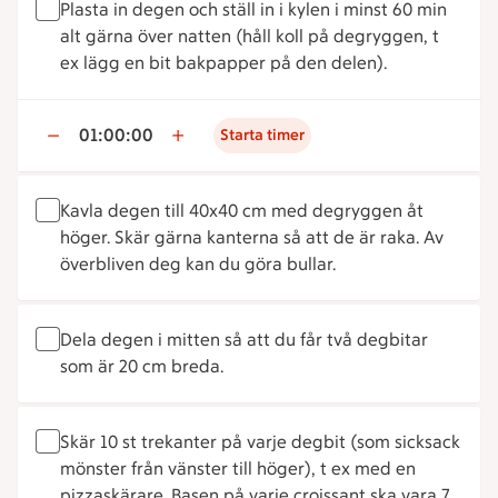
Plasta in degen och ställ in i kylen i minst 60 min
alt gärna över natten (håll koll på degryggen, t
ex lägg en bit bakpapper på den delen).
01:00:00
Starta timer
Kavla degen till 40x40 cm med degryggen åt
höger. Skär gärna kanterna så att de är raka. Av
överbliven deg kan du göra bullar.
Dela degen i mitten så att du får två degbitar
som är 20 cm breda.
Skär 10 st trekanter på varje degbit (som sicksack
mönster från vänster till höger), t ex med en
pizzaskärare. Basen på varje croissant ska vara 7