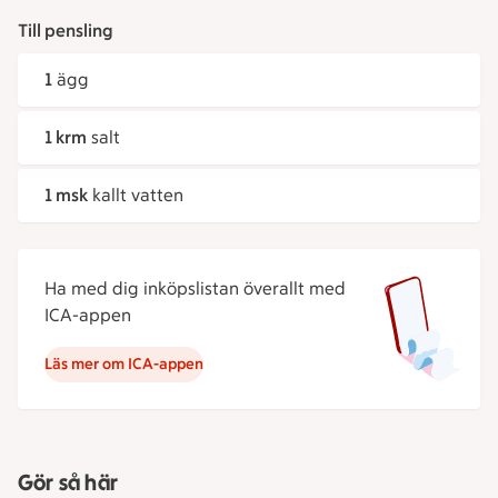
Till pensling
1
ägg
1 krm
salt
1 msk
kallt vatten
Ha med dig inköpslistan överallt med
ICA-appen
Läs mer om ICA-appen
Gör så här