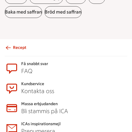
Baka med saffran
Bröd med saffran
Recept
Sidfot
Få snabbt svar
FAQ
Kundservice
Kontakta oss
Massa erbjudanden
Bli stammis på ICA
ICAs inspirationsmejl
Prenumerera