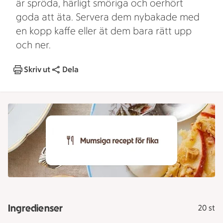
är spröda, härligt smöriga och oerhört
goda att äta. Servera dem nybakade med
en kopp kaffe eller ät dem bara rätt upp
och ner.
Skriv ut
Dela
Ingredienser
20 st