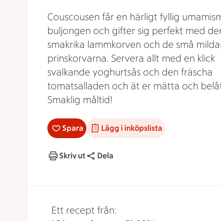
Couscousen får en härligt fyllig umamis
buljongen och gifter sig perfekt med de
smakrika lammkorven och de små milda
prinskorvarna. Servera allt med en klick
svalkande yoghurtsås och den fräscha
tomatsalladen och ät er mätta och belå
Smaklig måltid!
Spara
Lägg i inköpslista
Skriv ut
Dela
Ett recept från: