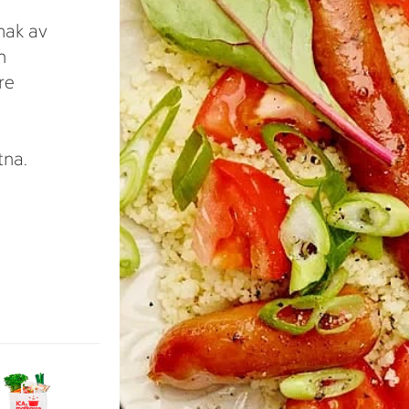
mak av
n
re
tna.