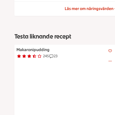
Läs mer om näringsvärden
Testa liknande recept
Makaronipudding
Makaronipudding
245
23
Betyg 3.5 av 5.
245 personer har röstat
Receptet har 23 kommentarer