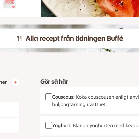
Gör så här
ner
Couscous:
Koka couscousen enligt anv
buljongtärning i vattnet.
Yoghurt:
Blanda yoghurten med kryddorna