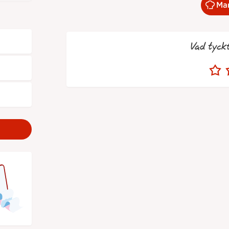
Mar
Vad tyck