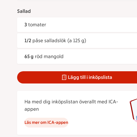
Sallad
3
tomater
1/2
påse salladslök (a 125 g)
65 g
röd mangold
Lägg till i inköpslista
Ha med dig inköpslistan överallt med ICA-
appen
Läs mer om ICA-appen