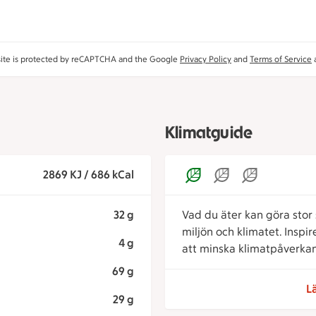
site is protected by reCAPTCHA and the Google
Privacy Policy
and
Terms of Service
a
Klimatguide
2869 KJ / 686 kCal
32 g
Vad du äter kan göra stor s
miljön och klimatet. Inspi
4 g
att minska klimatpåverkan
69 g
L
29 g