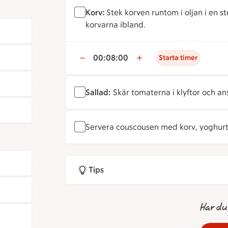
Korv:
Stek korven runtom i oljan i en
korvarna ibland.
00:08:00
Starta timer
Sallad:
Skär tomaterna i klyftor och ans
Servera couscousen med korv, yoghurt
Tips
Har du