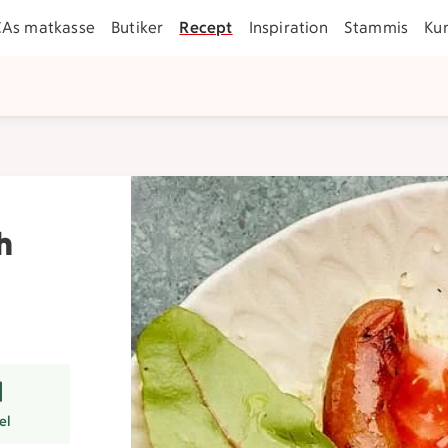
CAs matkasse
Butiker
Recept
Inspiration
Stammis
Ku
h
r
el