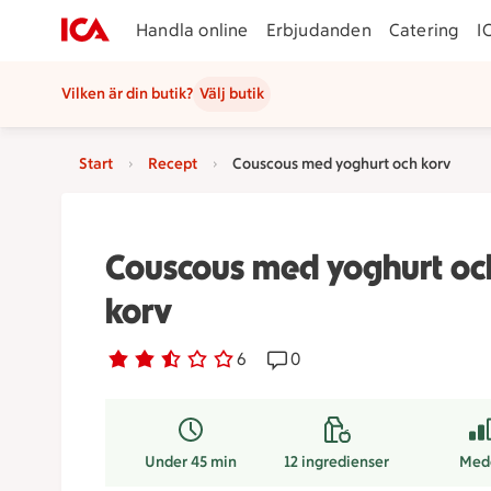
Handla online
Erbjudanden
Catering
I
Vilken är din butik?
Välj butik
Start
Recept
Couscous med yoghurt och korv
Couscous med yoghurt oc
korv
Betyg 2.3 av 5.
6 personer har röstat
6
Receptet har 0 kommentare
0
Under 45 min
12
ingredienser
Med