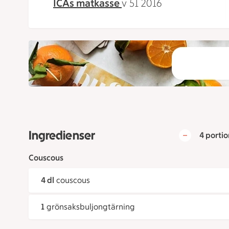
ICAs matkasse
v 51 2016
Ingredienser
4 portio
Couscous
4 dl
couscous
1
grönsaksbuljongtärning