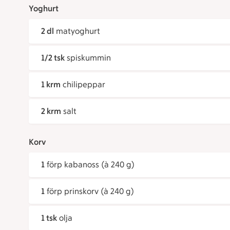
Yoghurt
2 dl
matyoghurt
1/2 tsk
spiskummin
1 krm
chilipeppar
2 krm
salt
Korv
1
förp kabanoss (à 240 g)
1
förp prinskorv (à 240 g)
1 tsk
olja