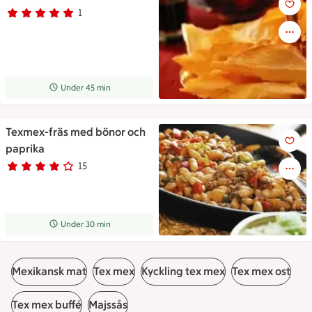
1
Betyg 5 av 5.
1 personer har röstat
Receptet tar Under 45 min att tillaga
Under 45 min
Texmex-fräs med bönor och
Texmex-fräs med bönor och p
paprika
15
Betyg 3.8 av 5.
15 personer har röstat
Receptet tar Under 30 min att tillaga
Under 30 min
Mexikansk mat
Tex mex
Kyckling tex mex
Tex mex ost
Tex mex buffé
Majssås