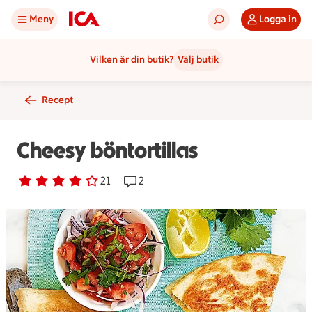
Meny
Logga in
Vilken är din butik?
Välj butik
Recept
Cheesy böntortillas
Betyg 3.8 av 5.
21 personer har röstat
21
Receptet har 2 kommentarer
2