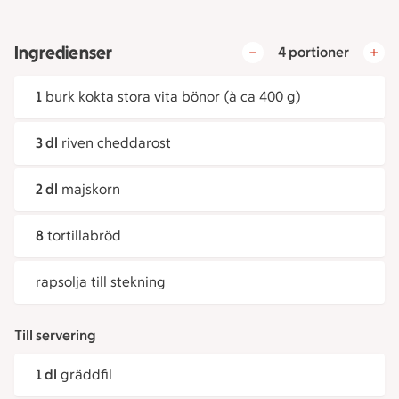
Ingredienser
4 portioner
1
burk kokta stora vita bönor (à ca 400 g)
3 dl
riven cheddarost
2 dl
majskorn
8
tortillabröd
rapsolja till stekning
Till servering
1 dl
gräddfil