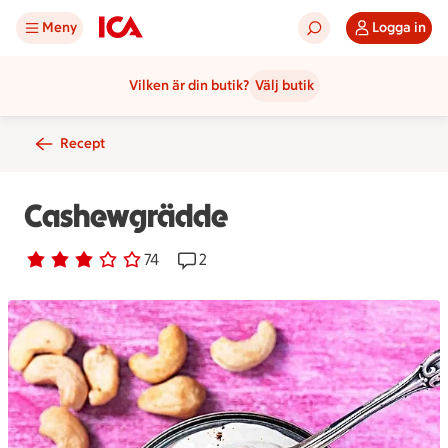
Meny
Logga in
Vilken är din butik?
Välj butik
Recept
Cashewgrädde
Betyg 3 av 5.
74 personer har röstat
74
Receptet har 2 kommentarer
2