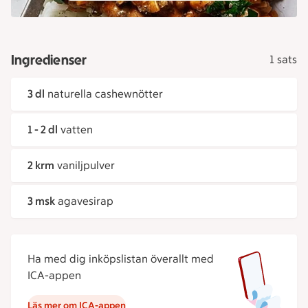
Ingredienser
1 sats
3 dl
naturella cashewnötter
1 - 2 dl
vatten
2 krm
vaniljpulver
3 msk
agavesirap
Ha med dig inköpslistan överallt med
ICA-appen
Läs mer om ICA-appen