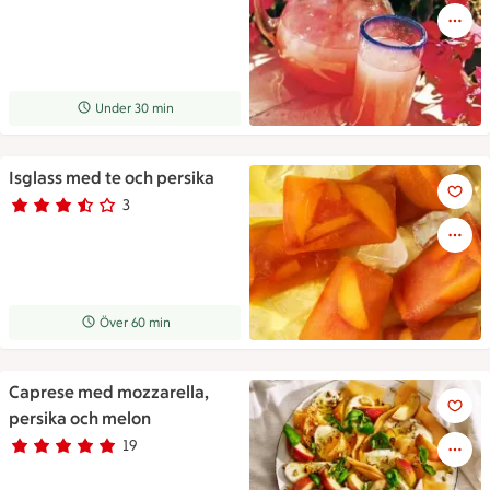
Receptet tar Under 30 min att tillaga
Under 30 min
Isglass med te och persika
Isglass med te och persika
3
Betyg 3.7 av 5.
3 personer har röstat
Receptet tar Över 60 min att tillaga
Över 60 min
Caprese med mozzarella,
Vacker upplagda ingredienser 
persika och melon
19
Betyg 4.8 av 5.
19 personer har röstat