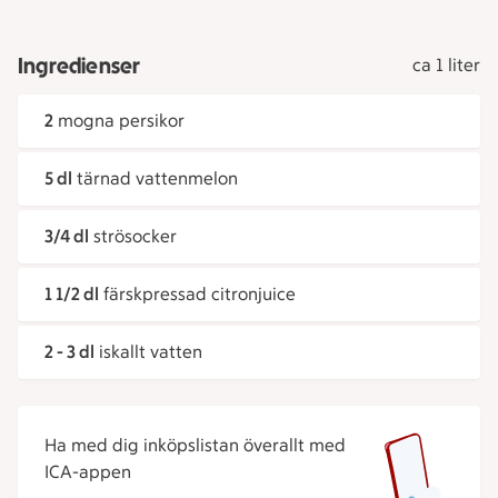
Ingredienser
ca 1 liter
2
mogna persikor
5 dl
tärnad vattenmelon
3/4 dl
strösocker
1 1/2 dl
färskpressad citronjuice
2 - 3 dl
iskallt vatten
Ha med dig inköpslistan överallt med
ICA-appen