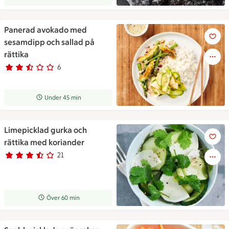
Panerad avokado med
Panerad avokado med sesamdip
sesamdipp och sallad på
rättika
6
Betyg 2.2 av 5.
6 personer har röstat
Receptet tar Under 45 min att tillaga
Under 45 min
Limepicklad gurka och
Limepicklad gurka och rättik
rättika med koriander
21
Betyg 3.4 av 5.
21 personer har röstat
Receptet tar Över 60 min att tillaga
Över 60 min