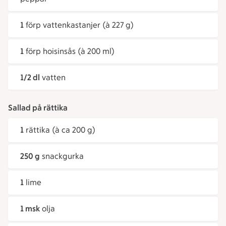
1
förp vattenkastanjer (à 227 g)
1
förp hoisinsås (à 200 ml)
1/2 dl
vatten
Sallad på rättika
1
rättika (à ca 200 g)
250 g
snackgurka
1
lime
1 msk
olja