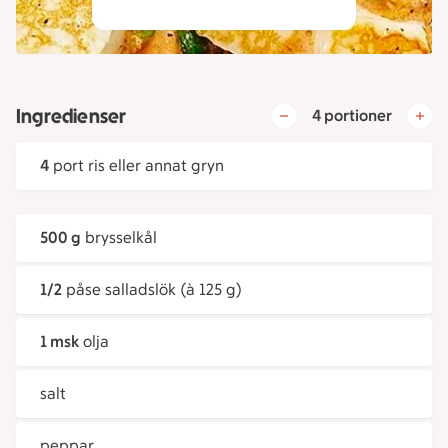
Ingredienser
4 portioner
4
port ris eller annat gryn
500 g
brysselkål
1/2
påse salladslök (à 125 g)
1 msk
olja
salt
peppar