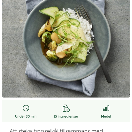
Under 30 min
15
ingredienser
Medel
Att steka brysselkål tillsammans med