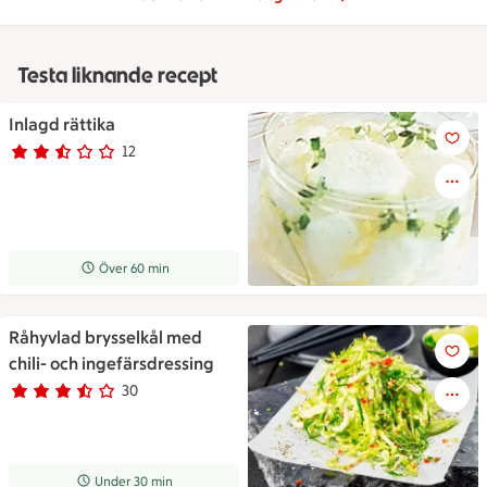
Testa liknande recept
Inlagd rättika
Inlagd rättika
12
Betyg 2.6 av 5.
12 personer har röstat
Receptet tar Över 60 min att tillaga
Över 60 min
Råhyvlad brysselkål med
Råhyvlad brysselkål med chili-
chili- och ingefärsdressing
30
Betyg 3.1 av 5.
30 personer har röstat
Receptet tar Under 30 min att tillaga
Under 30 min