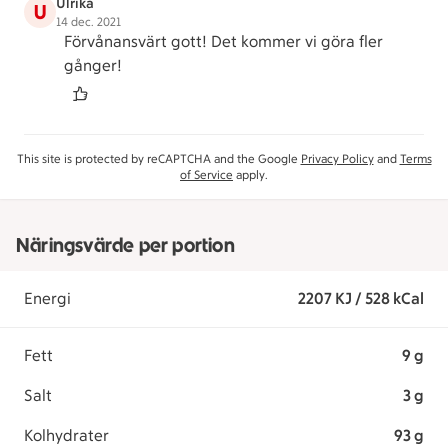
Ulrika
U
14 dec. 2021
Förvånansvärt gott! Det kommer vi göra fler
gånger!
This site is protected by reCAPTCHA and the Google
Privacy Policy
and
Terms
of Service
apply.
Näringsvärde per portion
Energi
2207 KJ / 528 kCal
Fett
9 g
Salt
3 g
Kolhydrater
93 g