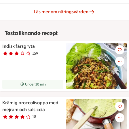
Läs mer om näringsvärden
Testa liknande recept
Indisk färsgryta
Indisk färsgryta
159
Betyg 3 av 5.
159 personer har röstat
Receptet tar Under 30 min att tillaga
Under 30 min
Krämig broccolisoppa med
Krämig broccolisoppa med mej
mejram och salsiccia
18
Betyg 4 av 5.
18 personer har röstat