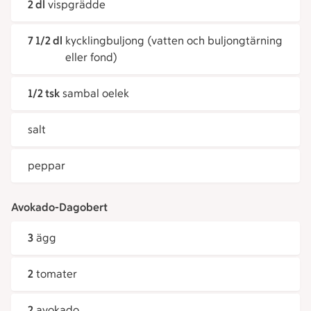
2 dl
vispgrädde
7 1/2 dl
kycklingbuljong (vatten och buljongtärning
eller fond)
1/2 tsk
sambal oelek
salt
peppar
Avokado-Dagobert
3
ägg
2
tomater
2
avokado