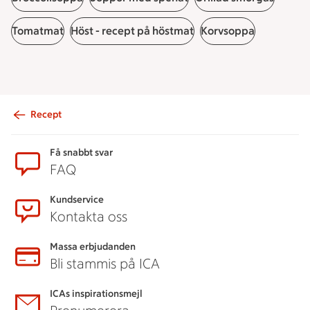
Tomatmat
Höst - recept på höstmat
Korvsoppa
Recept
Sidfot
Få snabbt svar
FAQ
Kundservice
Kontakta oss
Massa erbjudanden
Bli stammis på ICA
ICAs inspirationsmejl