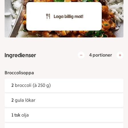
Ingredienser
4 portioner
Broccolisoppa
2
broccoli (à 250 g)
2
gula lökar
1 tsk
olja