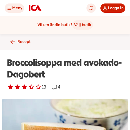
Meny
Logga in
Vilken är din butik?
Välj butik
Recept
Broccolisoppa med avokado-
Dagobert
Betyg 3.2 av 5.
13 personer har röstat
13
Receptet har 4 kommentarer
4