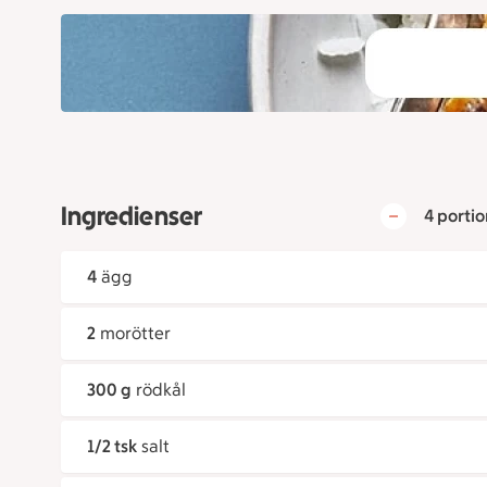
Ingredienser
4 portio
4
ägg
2
morötter
300 g
rödkål
1/2 tsk
salt