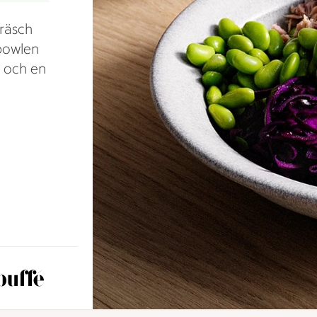
fräsch
kbowlen
g och en