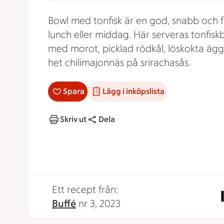
Bowl med tonfisk är en god, snabb och 
lunch eller middag. Här serveras tonfis
med morot, picklad rödkål, löskokta äg
het chilimajonnäs på srirachasås.
Spara
Lägg i inköpslista
Skriv ut
Dela
Ett recept från:
Buffé
nr 3, 2023