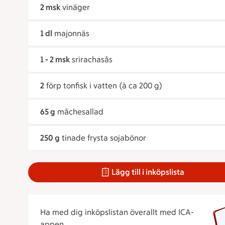
2 msk
vinäger
1 dl
majonnäs
1 - 2 msk
srirachasås
2
förp tonfisk i vatten (à ca 200 g)
65 g
mâchesallad
250 g
tinade frysta sojabönor
Lägg till i inköpslista
Ha med dig inköpslistan överallt med ICA-
appen