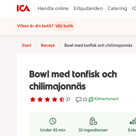
Handla online
Erbjudanden
Catering
I
Vilken är din butik?
Välj butik
Start
Recept
Bowl med tonfisk och chilimajonnäs
Bowl med tonfisk och
chilimajonnäs
Klimartsmart
Betyg 4.4 av 5.
37 personer har röstat
37
Receptet har 10 kommenta
10
Receptet är ett klimar
Under 45 min
10
ingredienser
Enk