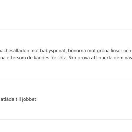
 machésalladen mot babyspenat, bönorna mot gröna linser och l
rna eftersom de kändes för söta. Ska prova att puckla dem näs
tlåda till jobbet