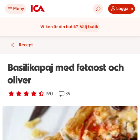
Meny
Logga in
Vilken är din butik?
Välj butik
Recept
Basilikapaj med fetaost och
oliver
Betyg 4.2 av 5.
190 personer har röstat
190
Receptet har 39 kommentarer
39