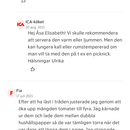
ICA-köket
20 aug. 2021
Hej Åsa Elisabeth! Vi skulle rekommendera
att servera den varm eller ljummen. Men den
kan fungera kall eller rumstempererad om
man vill ta med den på t ex en picknick.
Hälsningar Ulrika
Fia
F
17 juli 2021
Efter att ha läst i tråden justerade jag genom att
öka upp mängden tomater till fyra. Jag kärnade
ur dem och lade dem mellan dubbla
hushållspapper så de var tämligen torra när det
var dags att lägga dem i pajen. Jag stoppade