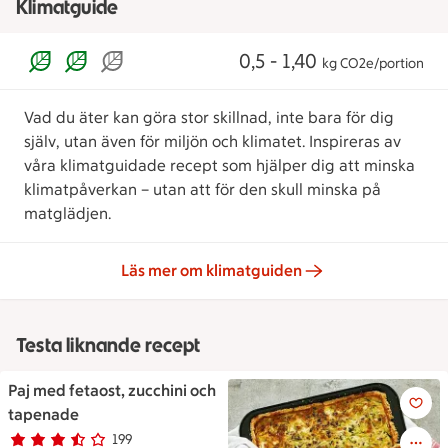
Klimatguide
0,5 - 1,40
kg CO2e/portion
Vad du äter kan göra stor skillnad, inte bara för dig
själv, utan även för miljön och klimatet. Inspireras av
våra klimatguidade recept som hjälper dig att minska
klimatpåverkan – utan att för den skull minska på
matglädjen.
Läs mer om klimatguiden
Testa liknande recept
Paj med fetaost, zucchini och
Paj med fetaost, zucchini och
tapenade
199
Betyg 3.1 av 5.
199 personer har röstat