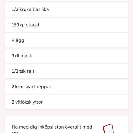
1/2
kruka basilika
150 g
fetaost
4
ägg
3 dl
mjölk
1/2 tsk
salt
2 krm
svartpeppar
2
vitlöksklyftor
Ha med dig inköpslistan överallt med