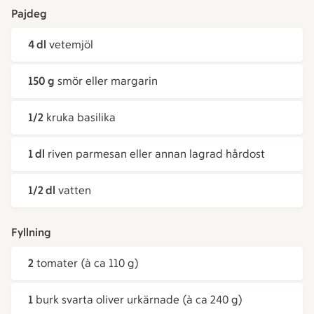
Pajdeg
4 dl
vetemjöl
150 g
smör eller margarin
1/2
kruka basilika
1 dl
riven parmesan eller annan lagrad hårdost
1/2 dl
vatten
Fyllning
2
tomater (à ca 110 g)
1
burk svarta oliver urkärnade (à ca 240 g)