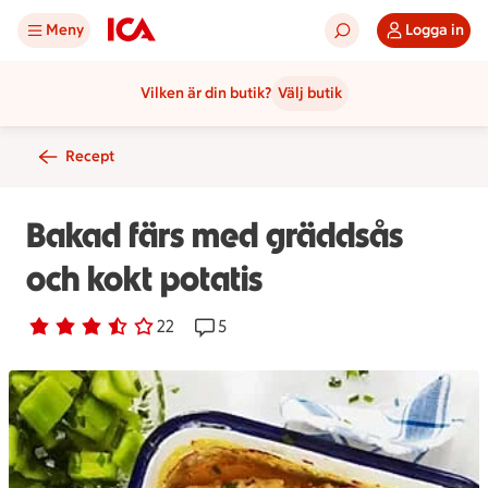
Meny
Logga in
Vilken är din butik?
Välj butik
Recept
Bakad färs med gräddsås
och kokt potatis
Betyg 3.5 av 5.
22 personer har röstat
22
Receptet har 5 kommentarer
5