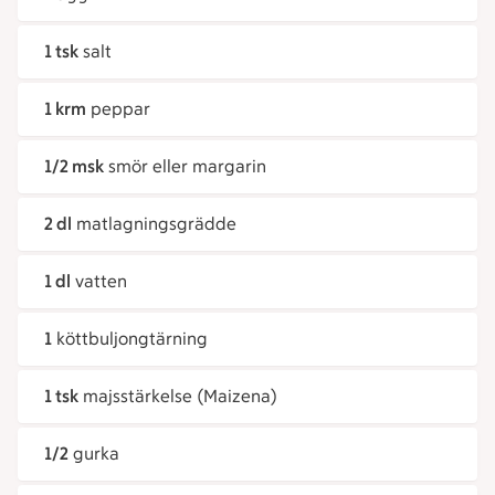
1 tsk
salt
1 krm
peppar
1/2 msk
smör eller margarin
2 dl
matlagningsgrädde
1 dl
vatten
1
köttbuljongtärning
1 tsk
majsstärkelse (Maizena)
1/2
gurka