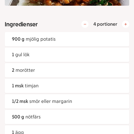
Ingredienser
4 portioner
900 g
mjölig potatis
1
gul lök
2
morötter
1 msk
timjan
1/2 msk
smör eller margarin
500 g
nötfärs
1
ägg