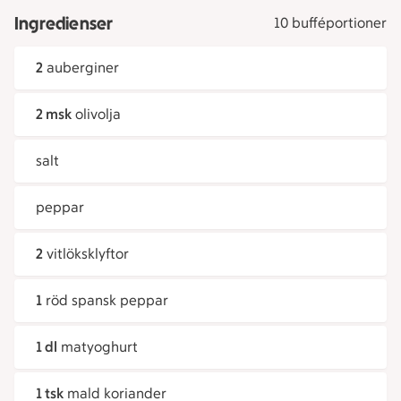
Ingredienser
10 bufféportioner
2
auberginer
2 msk
olivolja
salt
peppar
2
vitlöksklyftor
1
röd spansk peppar
1 dl
matyoghurt
1 tsk
mald koriander