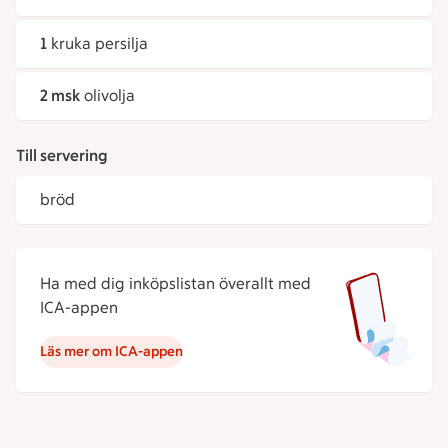
1
kruka persilja
2 msk
olivolja
Till servering
bröd
Ha med dig inköpslistan överallt med
ICA-appen
Läs mer om ICA-appen