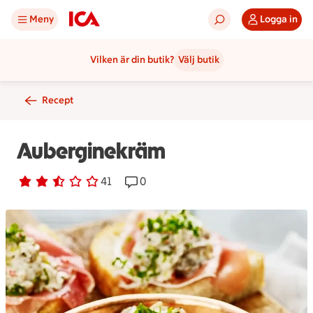
Meny
Logga in
Vilken är din butik?
Välj butik
Recept
Auberginekräm
Betyg 2.7 av 5.
41 personer har röstat
41
Receptet har 0 kommentarer
0