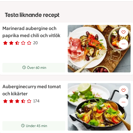
Testa liknande recept
Marinerad aubergine och
Marinerad aubergine och papri
paprika med chili och vitlök
20
Betyg 2.7 av 5.
20 personer har röstat
Receptet tar Över 60 min att tillaga
Över 60 min
Auberginecurry med tomat
Auberginecurry med tomat och
och kikärter
174
Betyg 3.3 av 5.
174 personer har röstat
Receptet tar Under 45 min att tillaga
Under 45 min