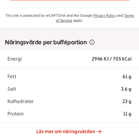
This site is protected by reCAPTCHA and the Google
Privacy Policy
and
Terms
of Service
apply.
Näringsvärde per bufféportion
Energi
2946 KJ / 705 kCal
Fett
61 g
Salt
3.6 g
Kolhydrater
23 g
Protein
11 g
Läs mer om näringsvärden