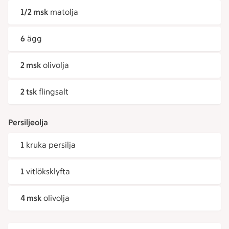
1/2 msk
matolja
6
ägg
2 msk
olivolja
2 tsk
flingsalt
Persiljeolja
1
kruka persilja
1
vitlöksklyfta
4 msk
olivolja