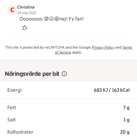
Christina
C
24 maj 2022
Oooooooo 😰😖😫nej! Fy fan!
This site is protected by reCAPTCHA and the Google
Privacy Policy
and
Terms
of Service
apply.
Näringsvärde per bit
Energi
683 KJ / 163 kCal
Fett
7 g
Salt
1 g
Kolhydrater
20 g