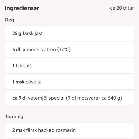
Ingredienser
ca 20 bitar
Deg
25 g
färsk jäst
5 dl
ljummet vatten (37°C)
1 tsk
salt
1 msk
olivolja
ca 9 dl
vetemjöl special (9 dl motsvarar ca 540 g)
Topping
2 msk
färsk hackad rosmarin