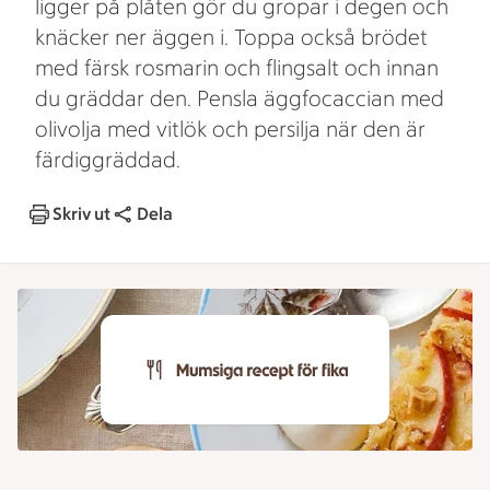
ligger på plåten gör du gropar i degen och
knäcker ner äggen i. Toppa också brödet
med färsk rosmarin och flingsalt och innan
du gräddar den. Pensla äggfocaccian med
olivolja med vitlök och persilja när den är
färdiggräddad.
Skriv ut
Dela