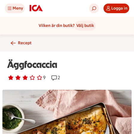
Meny
Logga in
Vilken är din butik?
Välj butik
Recept
Äggfocaccia
Betyg 3 av 5.
9 personer har röstat
9
Receptet har 2 kommentarer
2