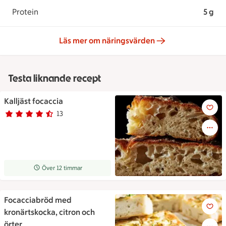
Protein
5 g
Läs mer om näringsvärden
Testa liknande recept
Kalljäst focaccia
Kalljäst focaccia
13
Betyg 4.2 av 5.
13 personer har röstat
Receptet tar Över 12 timmar att tillaga
Över 12 timmar
Focacciabröd med
Focacciabröd med kronärtskock
kronärtskocka, citron och
örter