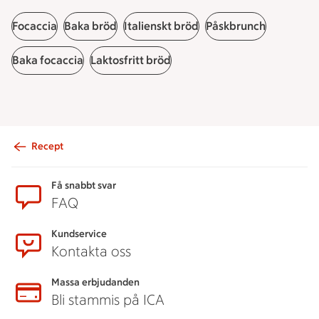
Focaccia
Baka bröd
Italienskt bröd
Påskbrunch
Baka focaccia
Laktosfritt bröd
Recept
Sidfot
Få snabbt svar
FAQ
Kundservice
Kontakta oss
Massa erbjudanden
Bli stammis på ICA