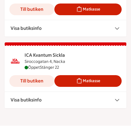
Till butiken
Matkasse
Visa butiksinfo
ICA Kvantum Sickla
Siroccogatan 4, Nacka
ICA Kvantum Sickla är öppen nu, stänger klockan 
Öppet
Stänger 22
Till butiken
Matkasse
Visa butiksinfo