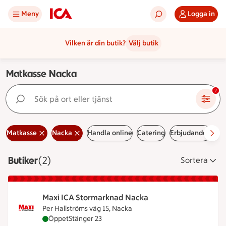
Meny
Logga in
Vilken är din butik?
Välj butik
Matkasse Nacka
Sök på ort eller tjänst
2
Matkasse
Nacka
Handla online
Catering
Erbjudanden
Le
Butiker
Visar 2 stycken
(2)
Sortera
Maxi ICA Stormarknad Nacka
Per Hallströms väg 15, Nacka
Maxi ICA Stormarknad Nacka är öppen nu, stänger
Öppet
Stänger 23